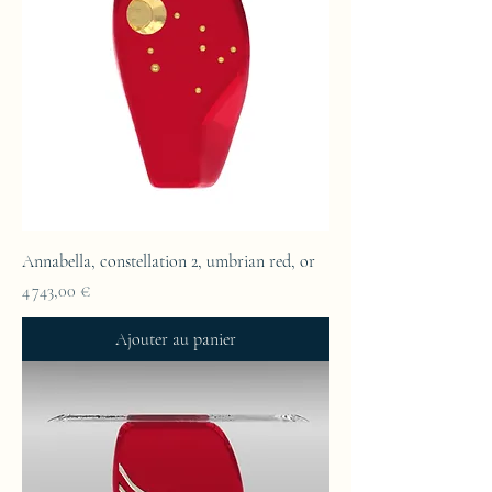
Annabella, constellation 2, umbrian red, or
Prix
4 743,00 €
Ajouter au panier