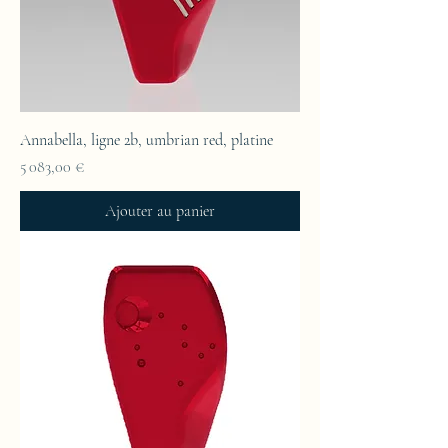
Annabella, ligne 2b, umbrian red, platine
Prix
5 083,00 €
Ajouter au panier