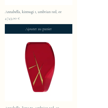
Annabella, kintsugi 1, umbrian red, or
Prix
4 743,00 €
Ajouter au panier