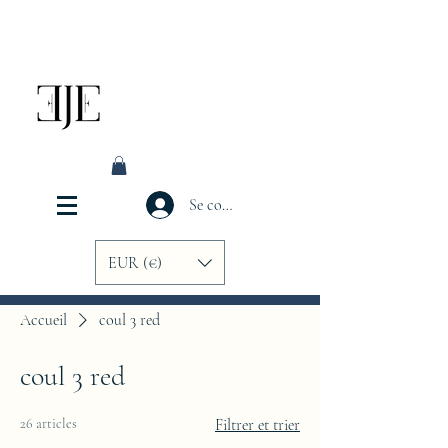
Se connecter
EUR (€)
Accueil
coul 3 red
coul 3 red
26 articles
Filtrer et trier