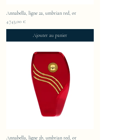
Annabella, ligne 2a, umbrian red, or
Prix
4 743,00 €
Ajouter au panier
Annabella, ligne 2b, umbrian red, or