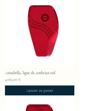
Annabella, ligne 2b, umbrian red
Prix
4 063,00 €
Ajouter au panier