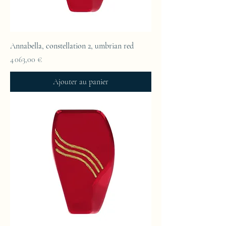
Annabella, constellation 2, umbrian red
Prix
4 063,00 €
Ajouter au panier