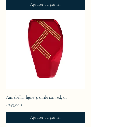
Ajouter au panier
Annabella, ligne 3, umbrian red, or
Prix
4 743,00 €
Ajouter au panier