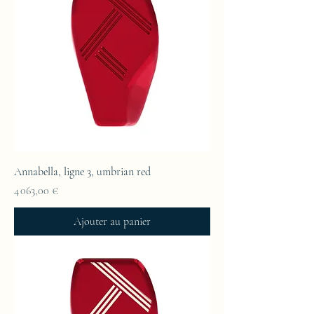
Annabella, ligne 3, umbrian red
Prix
4 063,00 €
Ajouter au panier