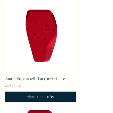
Annabella, constellation 1, umbrian red
Prix
4 063,00 €
Ajouter au panier