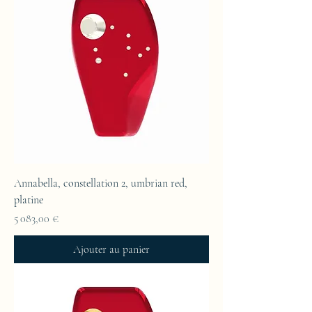
Annabella, constellation 2, umbrian red,
platine
Prix
5 083,00 €
Ajouter au panier