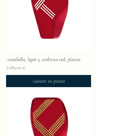
Annabella, ligne 3, umbrian red, platine
Prix
5 083,00 €
Ajouter au panier