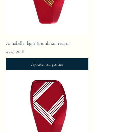
Annabella, ligne 6, umbrian red, or
Prix
4 743,00 €
Ajouter au panier