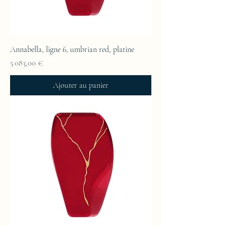
Annabella, ligne 6, umbrian red, platine
Prix
5 083,00 €
Ajouter au panier