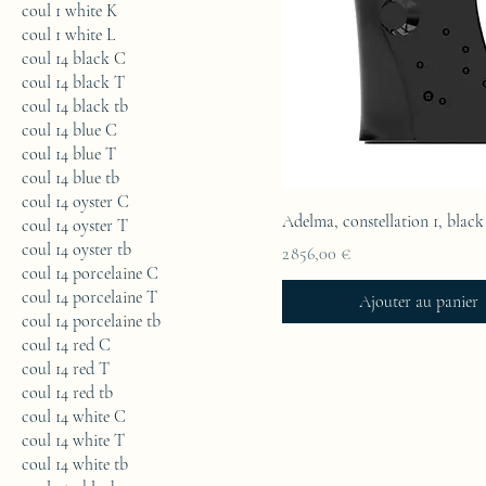
coul 1 white K
coul 1 white L
coul 14 black C
coul 14 black T
coul 14 black tb
coul 14 blue C
coul 14 blue T
coul 14 blue tb
coul 14 oyster C
Adelma, constellation 1, blac
coul 14 oyster T
coul 14 oyster tb
Prix
2 856,00 €
coul 14 porcelaine C
coul 14 porcelaine T
Ajouter au panier
coul 14 porcelaine tb
coul 14 red C
coul 14 red T
coul 14 red tb
coul 14 white C
coul 14 white T
coul 14 white tb