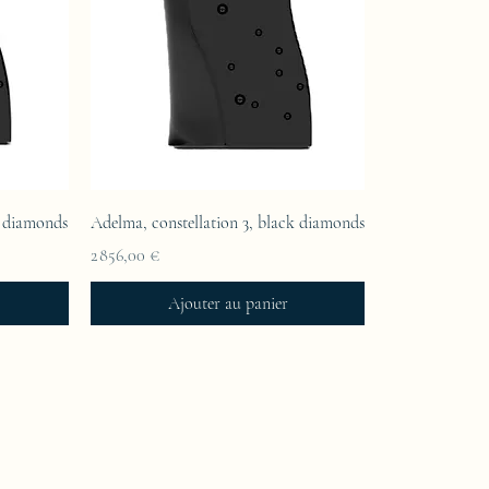
k diamonds
Adelma, constellation 3, black diamonds
Prix
2 856,00 €
Ajouter au panier