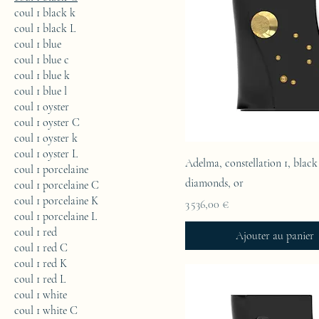
coul 1 black k
coul 1 black L
coul 1 blue
coul 1 blue c
coul 1 blue k
coul 1 blue l
coul 1 oyster
coul 1 oyster C
coul 1 oyster k
coul 1 oyster L
Adelma, constellation 1, black
coul 1 porcelaine
diamonds, or
coul 1 porcelaine C
coul 1 porcelaine K
Prix
3 536,00 €
coul 1 porcelaine L
coul 1 red
Ajouter au panier
coul 1 red C
coul 1 red K
coul 1 red L
coul 1 white
coul 1 white C