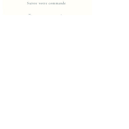
Suivre votre commande
Trouver un partenaire
Newsletter
Nous contacter
A propos d'Eje-Design
La Maison
Propriete intellectuelle et protection
Centre de confidentialité
Politique de confidentialité
Conditions d'utilisation