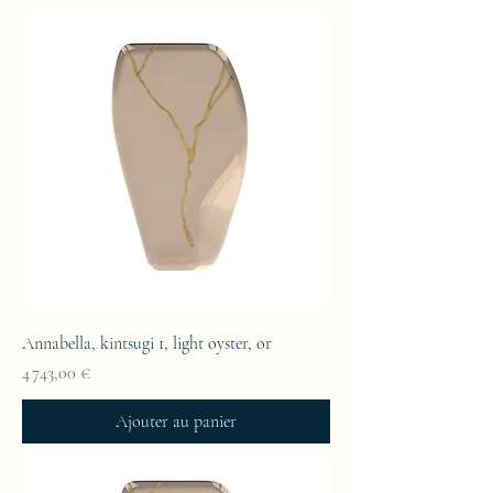
Annabella, kintsugi 1, light oyster, or
Prix
4 743,00 €
Ajouter au panier