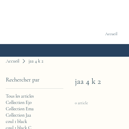
Accueil
Accueil
jaa 4 k 2
Rechercher par
jaa 4 k 2
Tous les articles
Collection Ejo
0 article
Collection Ema
Collection Jaa
coul 1 black
coul 1 black C