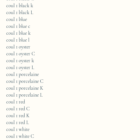
coul 1 black k
coul 1 black L
coul 1 blue
coul 1 blue c
coul 1 blue k
coul 1 blue l
coul 1 oyster
coul 1 oyster C
coul 1 oyster k
coul 1 oyster L
coul 1 porcelaine
coul 1 porcelaine C
coul 1 porcelaine K
coul 1 porcelaine L
coul 1 red
coul 1 red C
coul 1 red K
coul 1 red L
coul 1 white
coul 1 white C