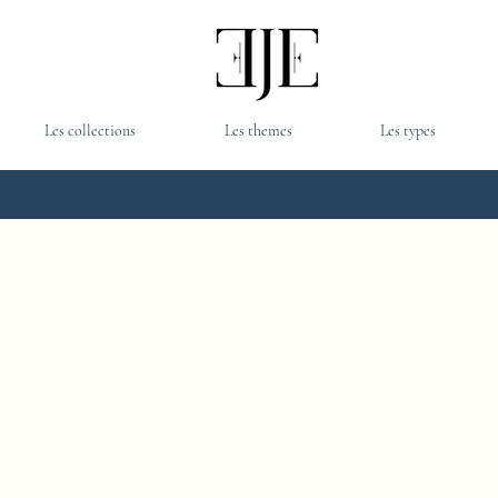
Les collections
Les themes
Les types