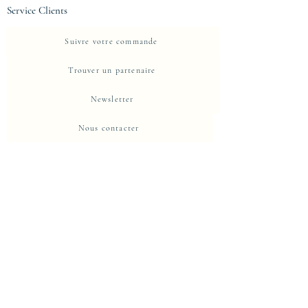
Service Clients
Suivre votre commande
Trouver un partenaire
Newsletter
Nous contacter
A propos d'Eje-Design
La Maison
Propriete intellectuelle et protection
Centre de confidentialité
Politique de confidentialité