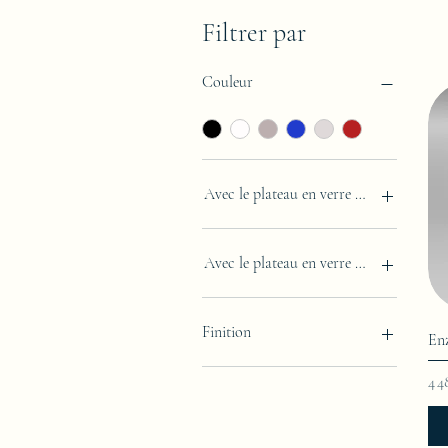
Filtrer par
Couleur
Avec le plateau en verre oval (100x60x
Non
Oui
Avec le plateau en verre ovale (100x60
Non
Oui
Finition
Enz
Finition Laquée
Pri
4 4