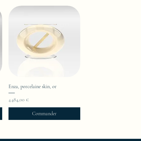
Enza, porcelaine skin, or
Prix
4 484,00 €
Commander