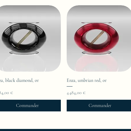
za, black diamond, or
Enza, umbrian red, or
x
Prix
84,00 €
4 484,00 €
Commander
Commander