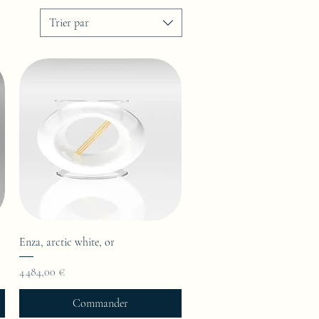
Trier par
Enza, arctic white, or
Prix
4 484,00 €
Commander