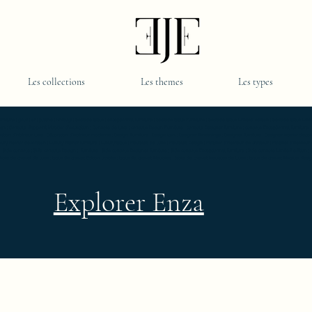
Les collections
Les themes
Les types
old ; or ; platine ; kintsugi ; bedside table ; exceptionnal furniture ; bedside table Furniture ; bedside table Limited edition ; bedside table Luxury F
 design ; Console d'appoint Mobilier d'exception ; Console de luxe ; console Design Furniture ; console Designer furniture ; console Exceptionnal furniture
ation d’intérieur luxe ; Décoration d’intérieur moderne ; Design Furniture ; Design icon ; Designer furnishings ; Designer furniture ; Designer interior decorati
 interior decoration ; Luxury interior furniture ; Luxury table ; Meubles de luxe ; Meubles Design ; Mobilier d’intérieur de créateur ; Mobilier d’intérieur de
e ; Side console ; Side console Design ; furniture ; Side console Designer furniture ; Side console Exceptionnal furniture ; Side console Limited edition ; 
Table de chevet de luxe ; table de chevet Edition limitée ; table de chevet Meubles ; table de chevet Meubles de Luxe ; table de chevet Mobilier design ;
Explorer Enza