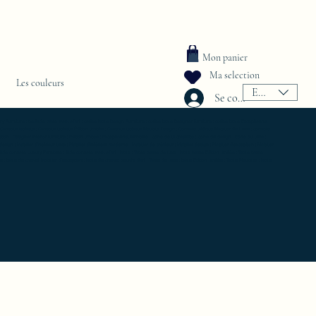
Mon panier
Ma selection
Les couleurs
EUR (€)
Se connecter
urniture ; bedside table work of art ; coffee table Design Furniture ; coffee table Designer furniture ; coffee table Exceptionnal
 ; Console latérale ; Console latérale Édition limitée ; Console latérale Meuble Design ; Console latérale Mobilier de Luxe ; console
on ; Designer interior furniture ; Édition limitée ; Exceptionnal furniture ; Icône de la créativité ; Icône du design ; Icône du luxe ;
sign ; Mobilier d’intérieur luxe ; Mobilier d’intérieur moderne ; Mobilier de créateur ; Mobilier design ; Mobilier d'exception ; Mobilier
Side console Luxury Furniture ; Side console work of art ; table ; Table basse de luxe ; table basse Edition limitée ; Table basse
 table de chevet Mobilier d'exception ; table de chevet oeuvre d'art ; Table de luxe ; table Edition limitée ; Table Meubles ; table