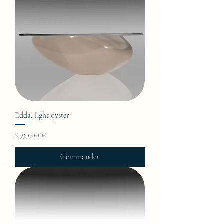
Edda, light oyster
Prix
2 390,00 €
Commander