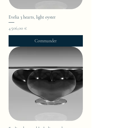
Evelia 3 hearts, light oyster
Prix
4 506,00 €
Commander