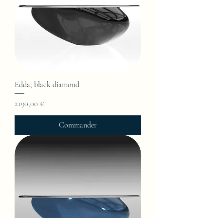
Edda, black diamond
Prix
2 190,00 €
Commander