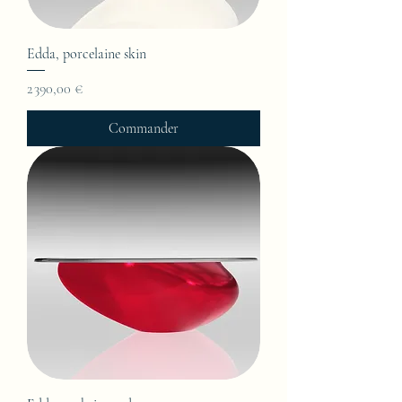
Edda, porcelaine skin
Prix
2 390,00 €
Commander