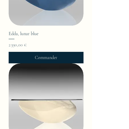
Edda, lunar blue
Prix
2 390,00 €
Commander