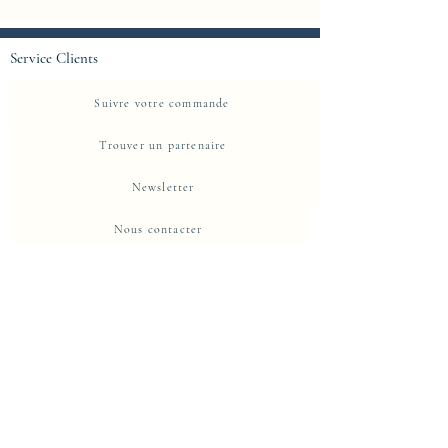
Service Clients
Suivre votre commande
Trouver un partenaire
Newsletter
Nous contacter
A propos d'Eje-Design
La Maison
Propriete intellectuelle et protection
Centre de confidentialité