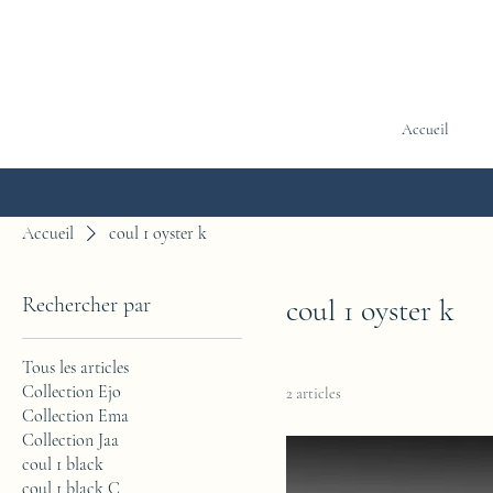
Accueil
Accueil
coul 1 oyster k
Rechercher par
coul 1 oyster k
Tous les articles
Collection Ejo
2 articles
Collection Ema
Collection Jaa
coul 1 black
coul 1 black C