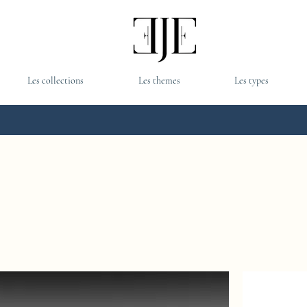
Les collections
Les themes
Les types