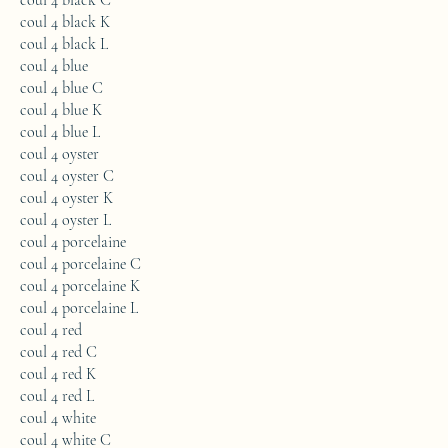
coul 4 black C
coul 4 black K
coul 4 black L
coul 4 blue
coul 4 blue C
coul 4 blue K
coul 4 blue L
coul 4 oyster
coul 4 oyster C
coul 4 oyster K
coul 4 oyster L
coul 4 porcelaine
coul 4 porcelaine C
coul 4 porcelaine K
coul 4 porcelaine L
coul 4 red
coul 4 red C
coul 4 red K
coul 4 red L
coul 4 white
coul 4 white C