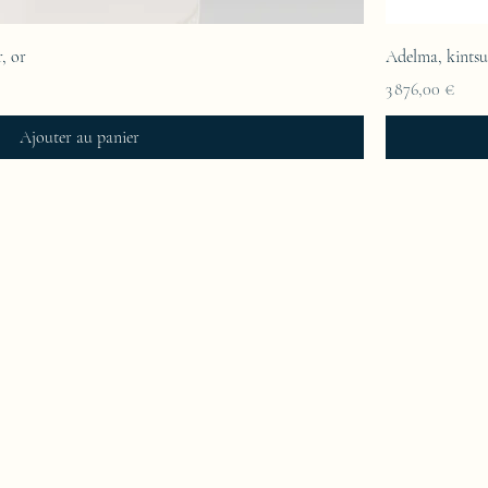
r, or
Adelma, kintsug
Prix
3 876,00 €
Ajouter au panier