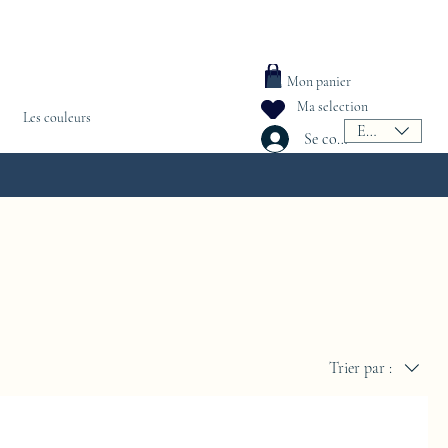
Mon panier
Ma selection
Les couleurs
EUR (€)
Se connecter
Trier par :