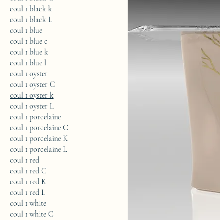
coul 1 black k
coul 1 black L
coul 1 blue
coul 1 blue c
coul 1 blue k
coul 1 blue l
coul 1 oyster
coul 1 oyster C
coul 1 oyster k
coul 1 oyster L
coul 1 porcelaine
coul 1 porcelaine C
coul 1 porcelaine K
coul 1 porcelaine L
coul 1 red
coul 1 red C
coul 1 red K
coul 1 red L
coul 1 white
coul 1 white C