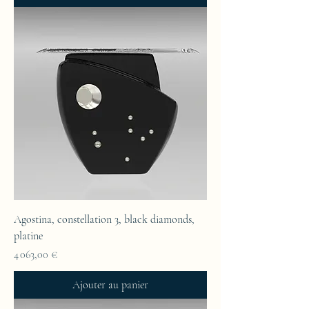
Agostina, constellation 3, black diamonds,
platine
Prix
4 063,00 €
Ajouter au panier