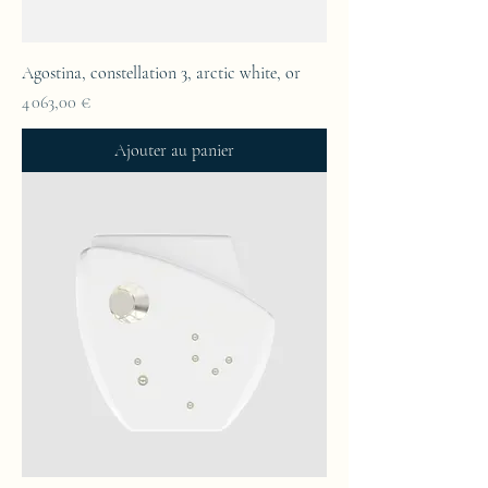
Agostina, constellation 3, arctic white, or
Prix
4 063,00 €
Ajouter au panier