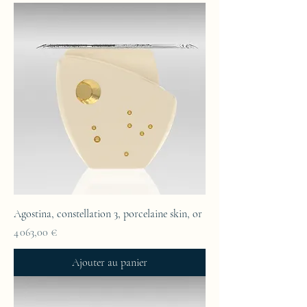
Agostina, constellation 3, porcelaine skin, or
Prix
4 063,00 €
Ajouter au panier