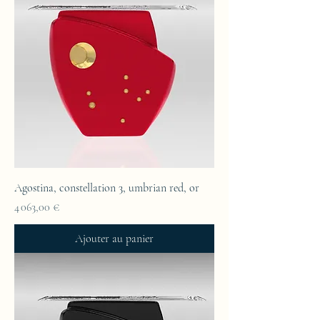
Agostina, constellation 3, umbrian red, or
Prix
4 063,00 €
Ajouter au panier