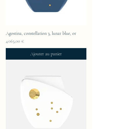
Agostina, constellation 3, lunar blue, or
Prix
4 063,00 €
Ajouter au panier