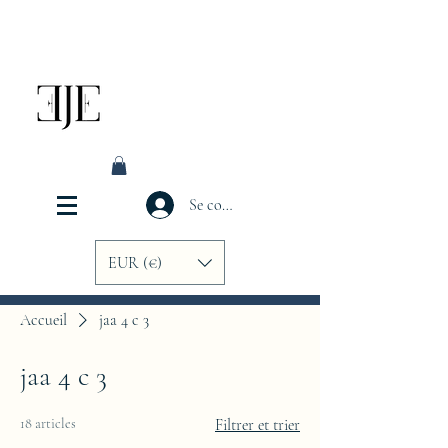
Se connecter
EUR (€)
Accueil
jaa 4 c 3
jaa 4 c 3
18 articles
Filtrer et trier