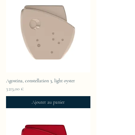
Agostina, constellation 3, light oyster
Prix
3 213,00 €
Ajouter au panier