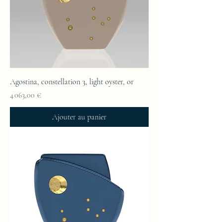
Agostina, constellation 3, light oyster, or
Prix
4 063,00 €
Ajouter au panier