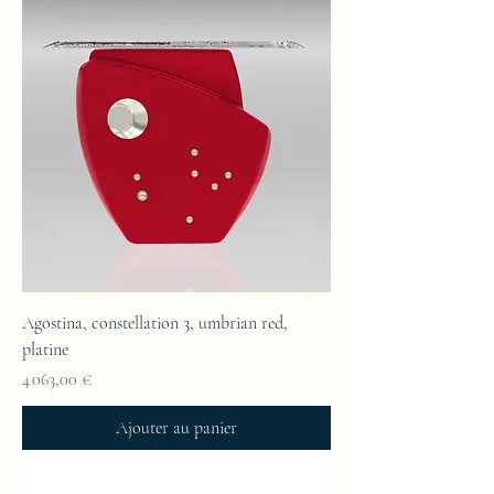
Agostina, constellation 3, umbrian red,
platine
Prix
4 063,00 €
Ajouter au panier