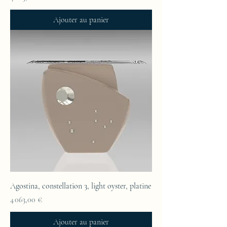
Ajouter au panier
Agostina, constellation 3, light oyster, platine
Prix
4 063,00 €
Ajouter au panier