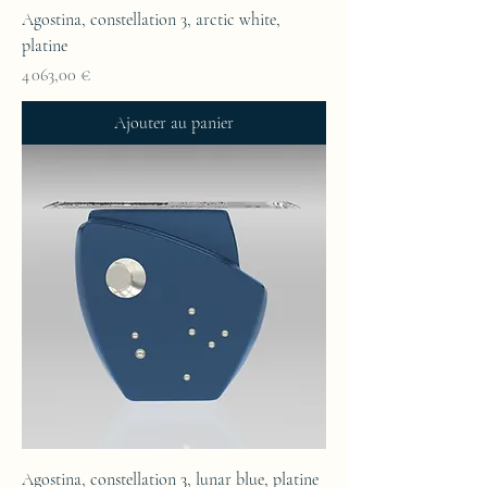
Agostina, constellation 3, arctic white,
platine
Prix
4 063,00 €
Ajouter au panier
Agostina, constellation 3, lunar blue, platine