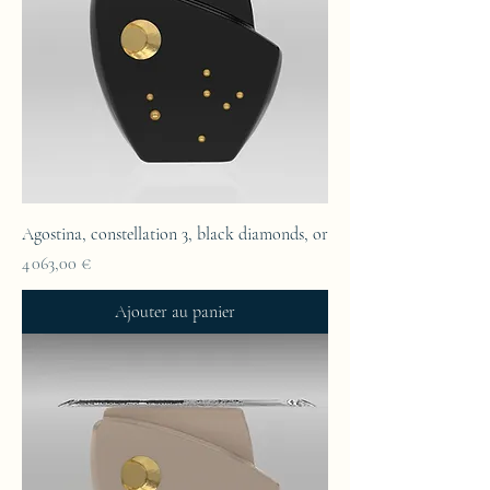
Agostina, constellation 3, black diamonds, or
Prix
4 063,00 €
Ajouter au panier