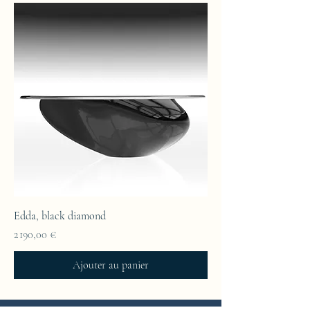
Edda, black diamond
Prix
2 190,00 €
Ajouter au panier