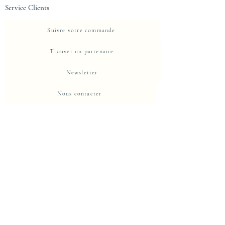
Service Clients
Suivre votre commande
Trouver un partenaire
Newsletter
Nous contacter
A propos d'Eje-Design
La Maison
Propriete intellectuelle et protection
Centre de confidentialité
Politique de confidentialité