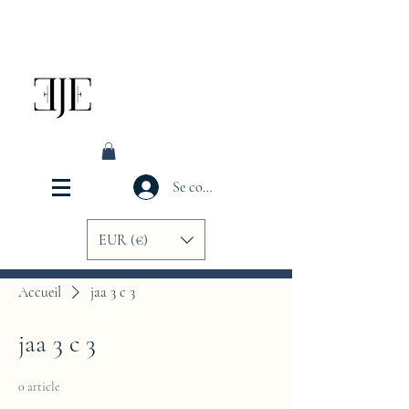
Se connecter
EUR (€)
Accueil
jaa 3 c 3
jaa 3 c 3
0 article