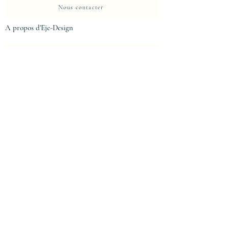
Nous contacter
A propos d'Eje-Design
La Maison
Propriete intellectuelle et protection
Centre de confidentialité
Politique de confidentialité
Conditions d'utilisation
Mentions légales
Mentions légales
Conditions générales de vente