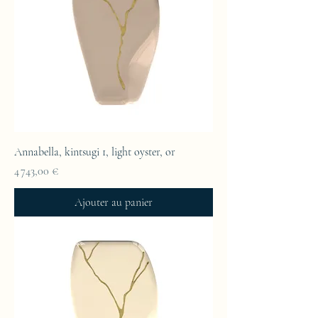
Annabella, kintsugi 1, light oyster, or
Prix
4 743,00 €
Ajouter au panier