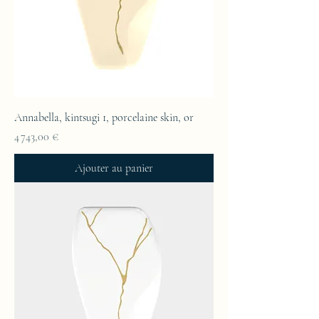
Annabella, kintsugi 1, porcelaine skin, or
Prix
4 743,00 €
Ajouter au panier