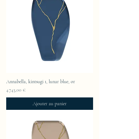
Annabella, kintsugi 1, lunar blue, or
Prix
4 743,00 €
Ajouter au panier