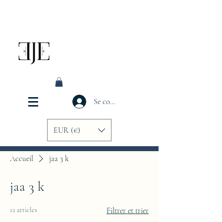
Se connecter
EUR (€)
Accueil
jaa 3 k
jaa 3 k
12 articles
Filtrer et trier