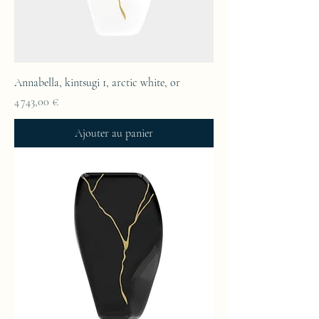
Annabella, kintsugi 1, arctic white, or
Prix
4 743,00 €
Ajouter au panier