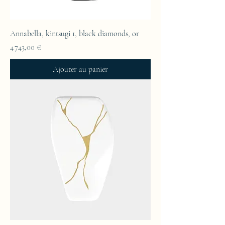
Annabella, kintsugi 1, black diamonds, or
Prix
4 743,00 €
Ajouter au panier