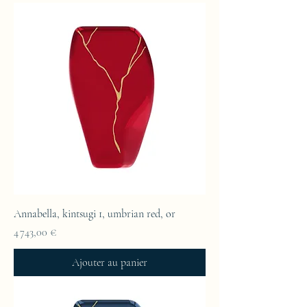
Annabella, kintsugi 1, umbrian red, or
Prix
4 743,00 €
Ajouter au panier