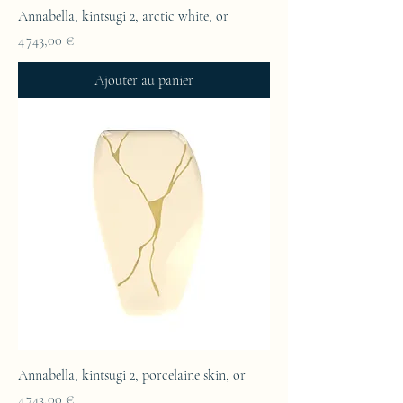
Annabella, kintsugi 2, arctic white, or
Prix
4 743,00 €
Ajouter au panier
Annabella, kintsugi 2, porcelaine skin, or
Prix
4 743,00 €