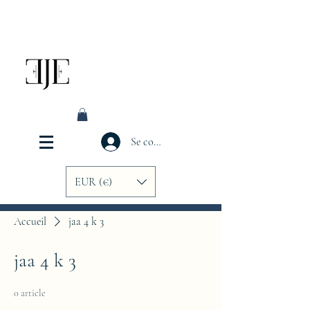
Se connecter
EUR (€)
Accueil
jaa 4 k 3
jaa 4 k 3
0 article