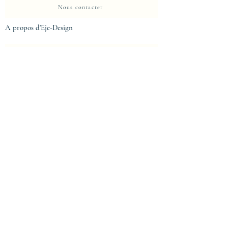
Nous contacter
A propos d'Eje-Design
La Maison
Propriete intellectuelle et protection
Centre de confidentialité
Politique de confidentialité
Conditions d'utilisation
Mentions légales
Mentions légales
Conditions générales de vente