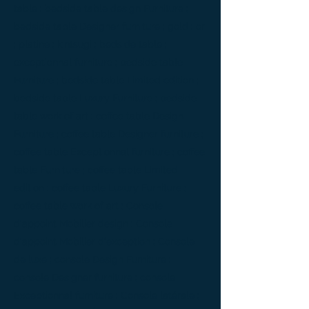
table ; bedside table design Furniture ;
bedside table Designer furniture ; gold ; or
; platine ; kintsugi ; bedside table ;
exceptionnal furniture ; bedside table
Furniture ; bedside table Limited edition ;
bedside table Luxury Furniture ; bedside
table work of art ; coffee table Design
Furniture ; coffee table Designer furniture ;
coffee table Exceptionnal furniture ; coffee
table Furniture ; coffee table Limited
edition ; coffee table Luxury Furniture ;
coffee table work of art ; Console
d'appoint Mobilier design ; Console
d'appoint Mobilier d'exception ; Console
de luxe ; console Design Furniture ;
console Designer furniture ; console
Exceptionnal furniture ; Console latérale ;