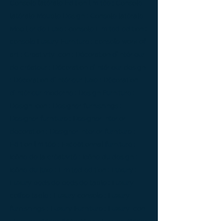
Console latérale Édition limitée ; Console
latérale Meuble Design ; Console latérale
Mobilier de Luxe ; console Limited edition ;
console Luxury Furniture ; console work of
art ; Creativity icon ; Décoration d’intérieur
de créateur ; Décoration d’intérieur design
; Décoration d’intérieur luxe ; Décoration
d’intérieur moderne ; Design Furniture ;
Design icon ; Designer furnishings ;
Designer furniture ; Designer interior
decoration ; Designer interior furniture ;
Édition limitée ; Exceptionnal furniture ;
Icône de la créativité ; Icône du design ;
Icône du luxe ; Limited edition ; Luxury ;
Luxury bedside bedside table ; Luxury
coffee table ; Luxury console ; Luxury
furnishings ; Luxury Furniture ; Luxury icon