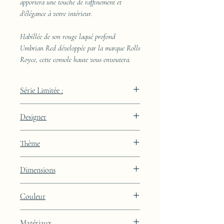
apportera une touche de raffinement et
d'élégance à votre intérieur.
Habillée de son rouge laqué profond
Umbrian Red développée par la marque Rolls
Royce, cette console haute vous envoutera.
Série Limitée :
489 pièces
Designer
JAA
Thème
Lignes
Dimensions
Hauteur : 85cm Largeur : 50cm Profondeur
Couleur
: 29cm
Finition laquée rouge profond Umbrian
Matériaux