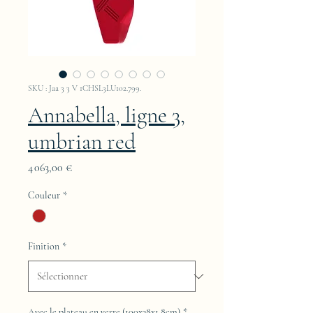
SKU : Jaa 3 3 V 1CHSL3LU102.799.
Annabella, ligne 3,
umbrian red
Prix
4 063,00 €
Couleur
*
Finition
*
Avec le plateau en verre (100x38x1,8cm)
*