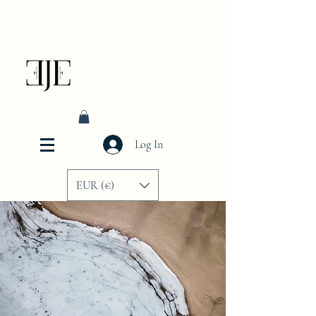
Log In
EUR (€)