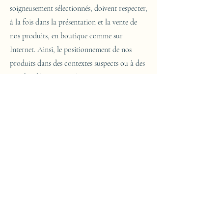
soigneusement sélectionnés, doivent respecter,
à la fois dans la présentation et la vente de
nos produits, en boutique comme sur
Internet. Ainsi, le positionnement de nos
produits dans des contextes suspects ou à des
prix bradés peut suggérer une origine
frauduleuse.
Customer service
Track your order
Find a partner
Newsletter