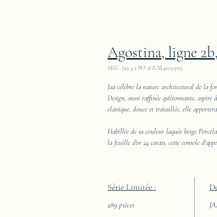
Agostina, ligne 2b,
SKU : Jaa 4 2 PO 2GUSL4105.959.
Jaa célèbre la nature architectural de la fo
Design, aussi raffinée qu'étonnante, aspire 
classique, douce et travaillée, elle apporter
Habillée de sa couleur laquée beige Porcel
la feuille d'or 24 carats, cette console d'ap
Série Limitée :
De
289 pièces
J