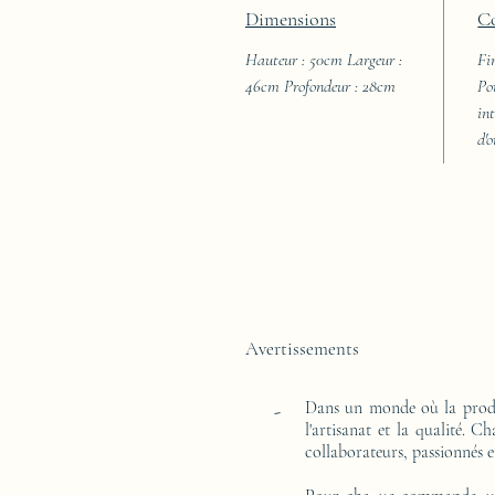
Dimensions
C
Hauteur : 50cm Largeur :
Fi
46cm Profondeur : 28cm
Po
int
d'
Avertissements
Dans un monde où la produ
-
l'artisanat et la qualité. 
collaborateurs, passionnés e