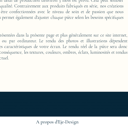
délai de production d'environ 3 mois est prévu. Cela peut sembler
 qualité. Contrairement aux produits fabriqués en série, nos créations
 être confectionnées avec le niveau de soin et de passion que nous
 permet également d'ajuster chaque pièce selon les besoins spécifiques
présentées dans la présente page et plus généralement sur ce site internet,
o ou par ordinateur. Le rendu des photos et illustrations dépendent
es caractéristiques de votre écran. Le rendu réel de la pièce sera donc
 conséquence, les textures, couleurs, ombres, éclats, luminosités et rendus
ctuel.
furniture ; gold ; or ; platine ; kintsugi ; bedside table ; exceptionnal furniture ; bedside table Furniture ; bedside table Limited edition ; bedside t
Console d'appoint Mobilier design ; Console d'appoint Mobilier d'exception ; Console de luxe ; console Design Furniture ; console Designer furniture ; cons
ur ; Décoration d’intérieur design ; Décoration d’intérieur luxe ; Décoration d’intérieur moderne ; Design Furniture ; Design icon ; Designer furnishings ; Desi
 Luxury furnishings ; Luxury Furniture ; Luxury icon ; Luxury interior decoration ; Luxury interior furniture ; Luxury table ; Meubles de luxe ; Meubles Design
rn interior furniture ; oeuvre d'art ; Oeuvre d'art de la console latérale ; Side console ; Side console Design ; furniture ; Side console Designer furnitur
gn ; table basse Mobilier d'exception ; table basse oeuvre d'art ; table de chevet ; Table de chevet de luxe ; table de chevet Edition limitée ; table de
r d'exception ; table oeuvre d'art ; work of art ;
A propos d'Eje-Design