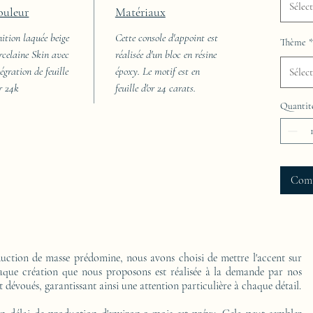
Sélec
ouleur
Matériaux
nition laquée beige
Cette console d'appoint est
Thème
*
rcelaine Skin avec
réalisée d'un bloc en résine
égration de feuille
époxy. Le motif est en
Sélec
or 24k
feuille d'or 24 carats.
Quantit
Com
ction de masse prédomine, nous avons choisi de mettre l'accent sur
Chaque création que nous proposons est réalisée à la demande par nos
t dévoués, garantissant ainsi une attention particulière à chaque détail.