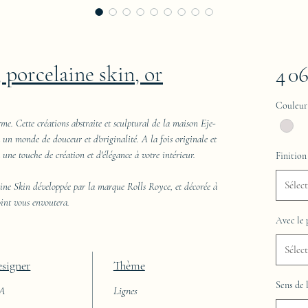
 porcelaine skin, or
4 0
Couleur
rme. Cette créations abstraite et sculptural de la maison Eje-
à un monde de douceur et d'originalité. A la fois originale et
a une touche de création et d'élégance à votre intérieur.
Finition
Sélec
aine Skin développée par la marque Rolls Royce, et décorée à
point vous envoutera.
Avec le 
Sélec
signer
Thème
Sens de 
AA
Lignes