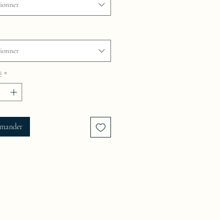
tionner
tionner
é
*
mander