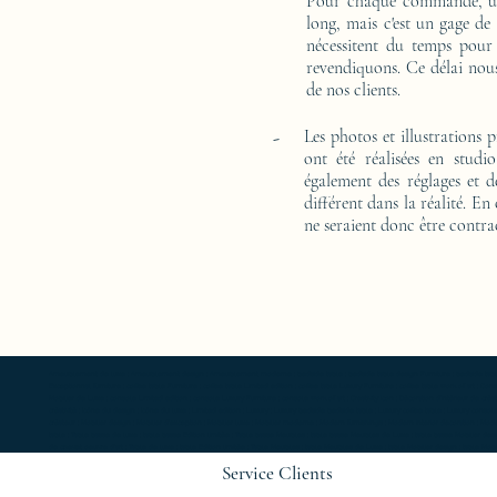
Pour chaque commande, un 
long, mais c'est un gage de
nécessitent du temps pour
revendiquons. Ce délai nous
de nos clients.
-
Les photos et illustrations 
ont été réalisées en studi
également des réglages et d
différent dans la réalité. En
ne seraient donc être contra
Ameublement de luxe ; Ameublement design ; Ameublement moderne ; bedside table ; bedside table design Furniture ; bedside table Designer 
Exceptionnal furniture ; coffee table Furniture ; coffee table Limited edition ; coffee table Luxury Furniture ; coffee table work of art ; 
Mobilier de Luxe ; console Limited edition ; console Luxury Furniture ; console work of art ; Creativity icon ; Décoration d’intérieur de créate
créativité ; Icône du design ; Icône du luxe ; Limited edition ; Luxury ; Luxury bedside bedside table ; Luxury coffee table ; Luxury console ;
créateur ; Mobilier design ; Mobilier d'exception ; Mobilier luxe ; Mobilier moderne ; Modern furnishings ; Modern interior decoration ; Mode
table ; Table basse de luxe ; table basse Edition limitée ; Table basse Meubles ; table basse Meubles de Luxe ; table basse Mobilier desi
de chevet oeuvre d'art ; Table de luxe ; table Edition limitée ; Table Meubles ; table Meubles de Luxe ; table Mobilier design ; table Mobilie
Service Clients