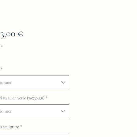
Prix
63,00 €
*
*
tionner
plateau en verre (70x38,1,8)
*
tionner
la sculpture
*