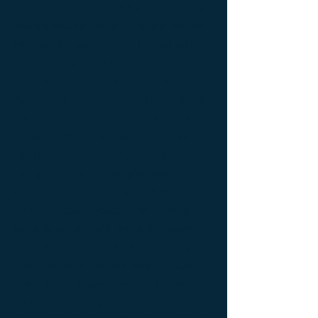
Console latérale Édition limitée ; Console
latérale Meuble Design ; Console latérale
Mobilier de Luxe ; console Limited edition ;
console Luxury Furniture ; console work of
art ; Creativity icon ; Décoration d’intérieur
de créateur ; Décoration d’intérieur design
; Décoration d’intérieur luxe ; Décoration
d’intérieur moderne ; Design Furniture ;
Design icon ; Designer furnishings ;
Designer furniture ; Designer interior
decoration ; Designer interior furniture ;
Édition limitée ; Exceptionnal furniture ;
Icône de la créativité ; Icône du design ;
Icône du luxe ; Limited edition ; Luxury ;
Luxury bedside bedside table ; Luxury
coffee table ; Luxury console ; Luxury
furnishings ; Luxury Furniture ; Luxury icon