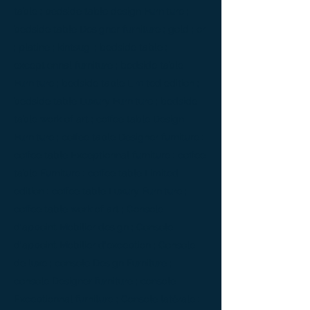
table ; bedside table design Furniture ;
bedside table Designer furniture ; gold ; or
; platine ; kintsugi ; bedside table ;
exceptionnal furniture ; bedside table
Furniture ; bedside table Limited edition ;
bedside table Luxury Furniture ; bedside
table work of art ; coffee table Design
Furniture ; coffee table Designer furniture ;
coffee table Exceptionnal furniture ; coffee
table Furniture ; coffee table Limited
edition ; coffee table Luxury Furniture ;
coffee table work of art ; Console
d'appoint Mobilier design ; Console
d'appoint Mobilier d'exception ; Console
de luxe ; console Design Furniture ;
console Designer furniture ; console
Exceptionnal furniture ; Console latérale ;