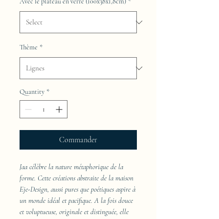
Avec le plateau en verre (100x38x1,8cm)
*
Thème
*
Quantity
*
Commander
Jaa célèbre la nature métaphorique de la
forme. Cette créations abstraite de la maison
Eje-Design, aussi pures que poétiques aspire à
un monde idéal et pacifique. A la fois douce
et voluptueuse, originale et distinguée, elle