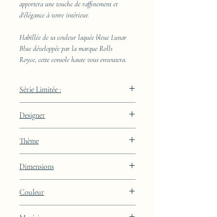
apportera une touche de raffinement et
d'élégance à votre intérieur.
Habillée de sa couleur laquée bleue Lunar
Blue développée par la marque Rolls
Royce, cette console haute vous envoutera.
Série Limitée :
489 pièces
Designer
JAA
Thème
Lignes
Dimensions
Hauteur : 85cm Largeur : 50cm Profondeur
Couleur
: 29cm
Finition laquée bleue Lunar Blue