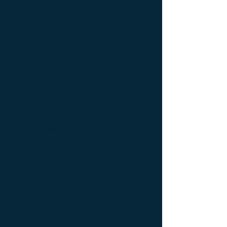
Ameublement de luxe ; Ameublement
design ; Ameublement moderne ; bedside
table ; bedside table design Furniture ;
bedside table Designer furniture ; gold ; or
; platine ; kintsugi ; bedside table ;
exceptionnal furniture ; bedside table
Furniture ; bedside table Limited edition ;
bedside table Luxury Furniture ; bedside
table work of art ; coffee table Design
Furniture ; coffee table Designer furniture ;
coffee table Exceptionnal furniture ; coffee
table Furniture ; coffee table Limited
edition ; coffee table Luxury Furniture ;
coffee table work of art ; Console
d'appoint Mobilier design ; Console
d'appoint Mobilier d'exception ; Console
de luxe ; console Design Furniture ;