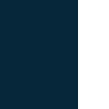
console Designer furniture ; console
Exceptionnal furniture ; Console latérale ;
Console latérale Édition limitée ; Console
latérale Meuble Design ; Console latérale
Mobilier de Luxe ; console Limited edition ;
console Luxury Furniture ; console work of
art ; Creativity icon ; Décoration d’intérieur
de créateur ; Décoration d’intérieur design
; Décoration d’intérieur luxe ; Décoration
d’intérieur moderne ; Design Furniture ;
Design icon ; Designer furnishings ;
Designer furniture ; Designer interior
decoration ; Designer interior furniture ;
Édition limitée ; Exceptionnal furniture ;
Icône de la créativité ; Icône du design ;
Icône du luxe ; Limited edition ; Luxury ;
Luxury bedside bedside table ; Luxury