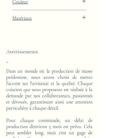
Couleur
: 29cm
Finition laquée bleue Lunar Blue avec
Matériaux
intégration de feuille de platine
Cette console est réalisée d'un bloc en résine
époxy. Le motif est en feuilles de platine.
Avertissements
-
Dans un monde où la production de masse
prédomine, nous avons choisi de mettre
l'accent sur l'artisanat et la qualité. Chaque
création que nous proposons est réalisée à la
demande par nos collaborateurs, passionnés
et dévoués, garantissant ainsi une attention
particulière à chaque détail.
Pour chaque commande, un délai de
production d'environ 3 mois est prévu. Cela
peut sembler long, mais c'est un gage de