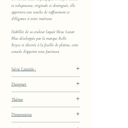
et voluptueuse, originale et distinguée, elle
apportera une touche de raffinement et
d'élégance à votre intérieur.
Habillée de sa couleur laquée bleue Lunar
Blue développée par la marque Rolls
Royce et décorée à la feuille de platine, cette
console d'appoint vous fascinera.
Série Limitée :
289 pièces
Designer
JAA
Thème
Lignes
Dimensions
Hauteur : 85cm Largeur : 50cm Profondeur