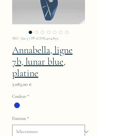
SKU : Jaa 3 7 PP 2CHSL4104.895.
Annabella, ligne
7b, lunar blue,
platine
Prix
5 083,00 €
Couleur
*
Finition
*