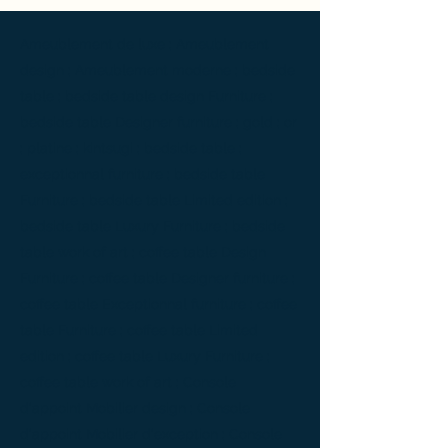
Ameublement de luxe ; Ameublement
design ; Ameublement moderne ; bedside
table ; bedside table design Furniture ;
bedside table Designer furniture ; gold ; or
; platine ; kintsugi ; bedside table ;
exceptionnal furniture ; bedside table
Furniture ; bedside table Limited edition ;
bedside table Luxury Furniture ; bedside
table work of art ; coffee table Design
Furniture ; coffee table Designer furniture ;
coffee table Exceptionnal furniture ; coffee
table Furniture ; coffee table Limited
edition ; coffee table Luxury Furniture ;
coffee table work of art ; Console
d'appoint Mobilier design ; Console
d'appoint Mobilier d'exception ; Console