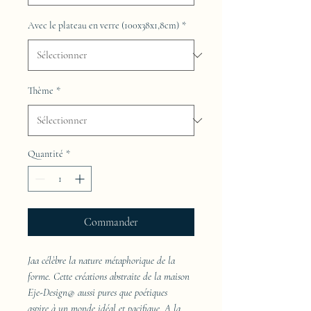
Avec le plateau en verre (100x38x1,8cm)
*
Thème
*
Quantité
*
Commander
Jaa célèbre la nature métaphorique de la
forme. Cette créations abstraite de la maison
Eje-Design@ aussi pures que poétiques
aspire à un monde idéal et pacifique. A la