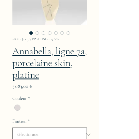
SKU : Jaa 3 7 PP 1CHSL4105.887.
Annabella, ligne 7a,
porcelaine skin,
platine
Prix
5 083,00 €
Couleur
*
Finition
*