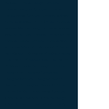
de luxe ; console Design Furniture ;
console Designer furniture ; console
Exceptionnal furniture ; Console latérale ;
Console latérale Édition limitée ; Console
latérale Meuble Design ; Console latérale
Mobilier de Luxe ; console Limited edition ;
console Luxury Furniture ; console work of
art ; Creativity icon ; Décoration d’intérieur
de créateur ; Décoration d’intérieur design
; Décoration d’intérieur luxe ; Décoration
d’intérieur moderne ; Design Furniture ;
Design icon ; Designer furnishings ;
Designer furniture ; Designer interior
decoration ; Designer interior furniture ;
Édition limitée ; Exceptionnal furniture ;
Icône de la créativité ; Icône du design ;
Icône du luxe ; Limited edition ; Luxury ;