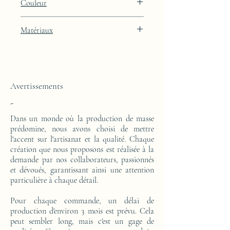
Couleur
: 29cm
Finition laquée blanche Artic White avec
Matériaux
intégration de feuille de platine
Cette console est réalisée d'un bloc en résine
époxy. Le motif est en feuilles de platine.
Avertissements
-
Dans un monde où la production de masse
prédomine, nous avons choisi de mettre
l'accent sur l'artisanat et la qualité. Chaque
création que nous proposons est réalisée à la
demande par nos collaborateurs, passionnés
et dévoués, garantissant ainsi une attention
particulière à chaque détail.
Pour chaque commande, un délai de
production d'environ 3 mois est prévu. Cela
peut sembler long, mais c'est un gage de