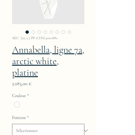
SKU : Jaa 3 7 PP 1CHSL3100.881.
Annabella, ligne 7a,
arctic white,
platine
Prix
5 083,00 €
Couleur
*
Finition
*