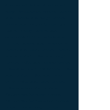
Ameublement de luxe ; Ameublement
design ; Ameublement moderne ; bedside
table ; bedside table design Furniture ;
bedside table Designer furniture ; gold ; or
; platine ; kintsugi ; bedside table ;
exceptionnal furniture ; bedside table
Furniture ; bedside table Limited edition ;
bedside table Luxury Furniture ; bedside
table work of art ; coffee table Design
Furniture ; coffee table Designer furniture ;
coffee table Exceptionnal furniture ; coffee
table Furniture ; coffee table Limited
edition ; coffee table Luxury Furniture ;
coffee table work of art ; Console
d'appoint Mobilier design ; Console
d'appoint Mobilier d'exception ; Console
de luxe ; console Design Furniture ;