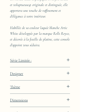
et voluptueuse@ originale et distinguée, elle
apportera une touche de raffinement et
d'élégance à votre intérieur.
Habillée de sa couleur laquée blanche Artic
White développée par la marque Rolls Royce,
et décorée à la feuille de platine, cette console
d'appoint vous séduira.
Série Limitée :
489 pièces
Designer
JAA
Thème
Lignes
Dimensions
Hauteur : 85cm Largeur : 50cm Profondeur