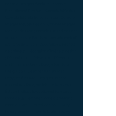
console Designer furniture ; console
Exceptionnal furniture ; Console latérale ;
Console latérale Édition limitée ; Console
latérale Meuble Design ; Console latérale
Mobilier de Luxe ; console Limited edition ;
console Luxury Furniture ; console work of
art ; Creativity icon ; Décoration d’intérieur
de créateur ; Décoration d’intérieur design
; Décoration d’intérieur luxe ; Décoration
d’intérieur moderne ; Design Furniture ;
Design icon ; Designer furnishings ;
Designer furniture ; Designer interior
decoration ; Designer interior furniture ;
Édition limitée ; Exceptionnal furniture ;
Icône de la créativité ; Icône du design ;
Icône du luxe ; Limited edition ; Luxury ;
Luxury bedside bedside table ; Luxury