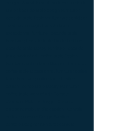
design ; Ameublement moderne ; bedside
table ; bedside table design Furniture ;
bedside table Designer furniture ; gold ; or
; platine ; kintsugi ; bedside table ;
exceptionnal furniture ; bedside table
Furniture ; bedside table Limited edition ;
bedside table Luxury Furniture ; bedside
table work of art ; coffee table Design
Furniture ; coffee table Designer furniture ;
coffee table Exceptionnal furniture ; coffee
table Furniture ; coffee table Limited
edition ; coffee table Luxury Furniture ;
coffee table work of art ; Console
d'appoint Mobilier design ; Console
d'appoint Mobilier d'exception ; Console
de luxe ; console Design Furniture ;
console Designer furniture ; console