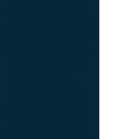
Exceptionnal furniture ; Console latérale ;
Console latérale Édition limitée ; Console
latérale Meuble Design ; Console latérale
Mobilier de Luxe ; console Limited edition ;
console Luxury Furniture ; console work of
art ; Creativity icon ; Décoration d’intérieur
de créateur ; Décoration d’intérieur design
; Décoration d’intérieur luxe ; Décoration
d’intérieur moderne ; Design Furniture ;
Design icon ; Designer furnishings ;
Designer furniture ; Designer interior
decoration ; Designer interior furniture ;
Édition limitée ; Exceptionnal furniture ;
Icône de la créativité ; Icône du design ;
Icône du luxe ; Limited edition ; Luxury ;
Luxury bedside bedside table ; Luxury
coffee table ; Luxury console ; Luxury
furnishings ; Luxury Furniture ; Luxury icon