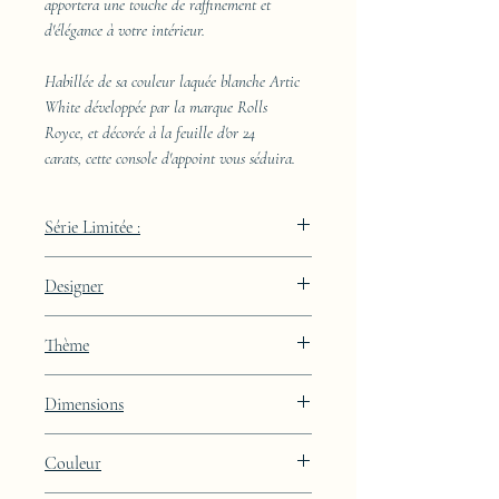
apportera une touche de raffinement et
d'élégance à votre intérieur.
Habillée de sa couleur laquée blanche Artic
White développée par la marque Rolls
Royce, et décorée à la feuille d'or 24
carats, cette console d'appoint vous séduira.
Série Limitée :
489 pièces
Designer
JAA
Thème
Lignes
Dimensions
Hauteur : 85cm Largeur : 50cm Profondeur
Couleur
: 29cm