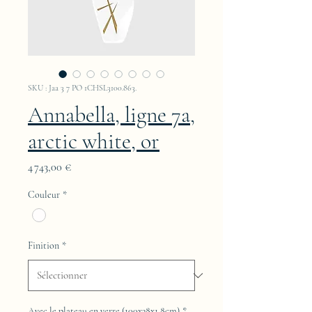
SKU : Jaa 3 7 PO 1CHSL3100.863.
Annabella, ligne 7a,
arctic white, or
Prix
4 743,00 €
Couleur
*
Finition
*
Avec le plateau en verre (100x38x1,8cm)
*