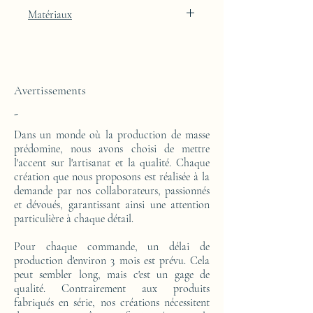
Finition laquée blanche Artic White avec
Matériaux
intégration de feuille d'or 24k
Cette console est réalisée d'un bloc en résine
époxy. Le motif est en feuille d'or 24 carats.
Avertissements
-
Dans un monde où la production de masse
prédomine, nous avons choisi de mettre
l'accent sur l'artisanat et la qualité. Chaque
création que nous proposons est réalisée à la
demande par nos collaborateurs, passionnés
et dévoués, garantissant ainsi une attention
particulière à chaque détail.
Pour chaque commande, un délai de
production d'environ 3 mois est prévu. Cela
peut sembler long, mais c'est un gage de
qualité. Contrairement aux produits
fabriqués en série, nos créations nécessitent