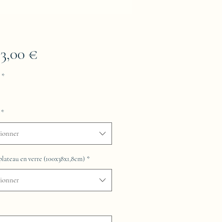
Prix
83,00 €
*
*
tionner
plateau en verre (100x38x1,8cm)
*
tionner