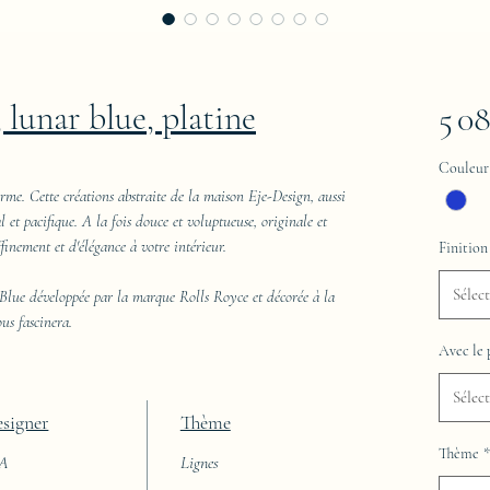
 lunar blue, platine
5 0
Couleur
rme. Cette créations abstraite de la maison Eje-Design, aussi
 et pacifique. A la fois douce et voluptueuse, originale et
finement et d'élégance à votre intérieur.
Finition
Sélec
Blue développée par la marque Rolls Royce et décorée à la
ous fascinera.
Avec le 
Sélec
signer
Thème
Thème
*
AA
Lignes