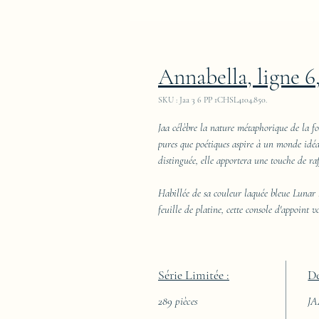
Annabella, ligne 6,
SKU : Jaa 3 6 PP 1CHSL4104.850.
Jaa célèbre la nature métaphorique de la fo
pures que poétiques aspire à un monde idéal
distinguée, elle apportera une touche de raf
Habillée de sa couleur laquée bleue Lunar 
feuille de platine, cette console d'appoint v
Série Limitée :
De
289 pièces
J