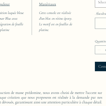
Sélec
ouleur
Matériaux
nition laquée bleue
Cette console est réalisée
. (faculta
nar Blue avec
d'un bloc en résine époxy.
égration de feuille
Le motif est en feuilles de
 platine
platine.
Quantit
Com
ction de masse prédomine, nous avons choisi de mettre l'accent sur
Chaque création que nous proposons est réalisée à la demande par nos
t dévoués, garantissant ainsi une attention particulière à chaque détail.