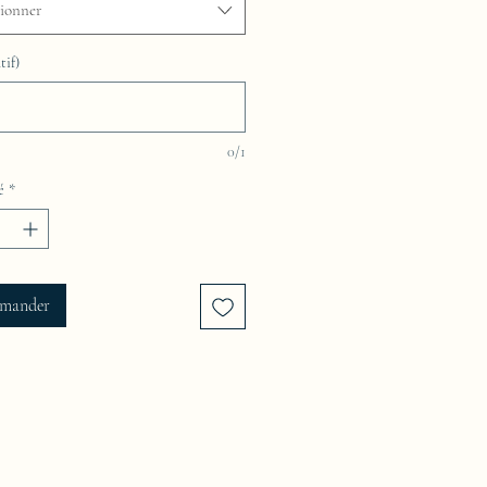
tionner
tif)
0/1
é
*
mander