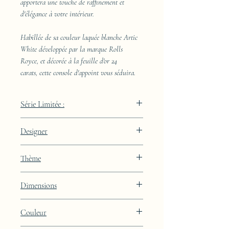
apportera une touche de raffinement et
d'élégance à votre intérieur.
Habillée de sa couleur laquée blanche Artic
White développée par la marque Rolls
Royce, et décorée à la feuille d'or 24
carats, cette console d'appoint vous séduira.
Série Limitée :
489 pièces
Designer
JAA
Thème
Lignes
Dimensions
Hauteur : 85cm Largeur : 50cm Profondeur
Couleur
: 29cm