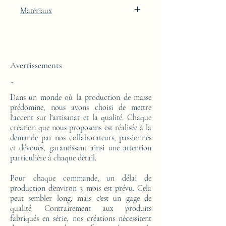
Finition laquée blanche Artic White avec
Matériaux
intégration de feuille d'or 24k
Cette console est réalisée d'un bloc en résine
époxy. Le motif est en feuille d'or 24 carats.
Avertissements
-
Dans un monde où la production de masse
prédomine, nous avons choisi de mettre
l'accent sur l'artisanat et la qualité. Chaque
création que nous proposons est réalisée à la
demande par nos collaborateurs, passionnés
et dévoués, garantissant ainsi une attention
particulière à chaque détail.
Pour chaque commande, un délai de
production d'environ 3 mois est prévu. Cela
peut sembler long, mais c'est un gage de
qualité. Contrairement aux produits
fabriqués en série, nos créations nécessitent