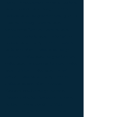
design ; Ameublement moderne ; bedside
table ; bedside table design Furniture ;
bedside table Designer furniture ; gold ; or
; platine ; kintsugi ; bedside table ;
exceptionnal furniture ; bedside table
Furniture ; bedside table Limited edition ;
bedside table Luxury Furniture ; bedside
table work of art ; coffee table Design
Furniture ; coffee table Designer furniture ;
coffee table Exceptionnal furniture ; coffee
table Furniture ; coffee table Limited
edition ; coffee table Luxury Furniture ;
coffee table work of art ; Console
d'appoint Mobilier design ; Console
d'appoint Mobilier d'exception ; Console
de luxe ; console Design Furniture ;
console Designer furniture ; console