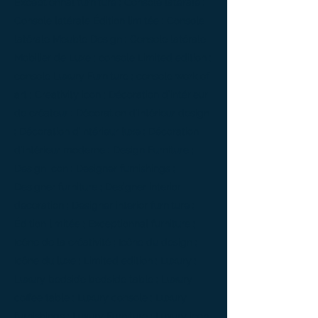
Exceptionnal furniture ; Console latérale ;
Console latérale Édition limitée ; Console
latérale Meuble Design ; Console latérale
Mobilier de Luxe ; console Limited edition ;
console Luxury Furniture ; console work of
art ; Creativity icon ; Décoration d’intérieur
de créateur ; Décoration d’intérieur design
; Décoration d’intérieur luxe ; Décoration
d’intérieur moderne ; Design Furniture ;
Design icon ; Designer furnishings ;
Designer furniture ; Designer interior
decoration ; Designer interior furniture ;
Édition limitée ; Exceptionnal furniture ;
Icône de la créativité ; Icône du design ;
Icône du luxe ; Limited edition ; Luxury ;
Luxury bedside bedside table ; Luxury
coffee table ; Luxury console ; Luxury
furnishings ; Luxury Furniture ; Luxury icon