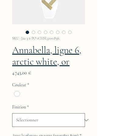
SKU : Jaa 3 6 PO 1CHSL3100.836.
Annabella, ligne 6,
arctic white, or
Prix
4 743,00 €
Couleur
*
Finition
*
Avec le plateau en verre (100x38x1,8cm)
*