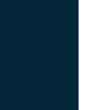
design ; Ameublement moderne ; bedside
table ; bedside table design Furniture ;
bedside table Designer furniture ; gold ; or
; platine ; kintsugi ; bedside table ;
exceptionnal furniture ; bedside table
Furniture ; bedside table Limited edition ;
bedside table Luxury Furniture ; bedside
table work of art ; coffee table Design
Furniture ; coffee table Designer furniture ;
coffee table Exceptionnal furniture ; coffee
table Furniture ; coffee table Limited
edition ; coffee table Luxury Furniture ;
coffee table work of art ; Console
d'appoint Mobilier design ; Console
d'appoint Mobilier d'exception ; Console
de luxe ; console Design Furniture ;
console Designer furniture ; console