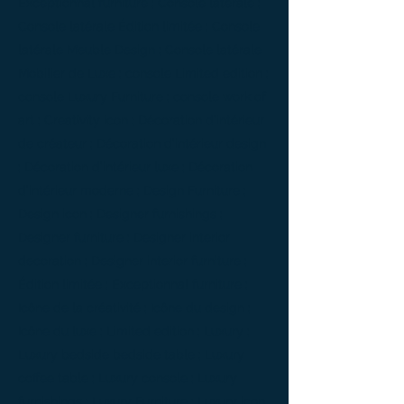
Exceptionnal furniture ; Console latérale ;
Console latérale Édition limitée ; Console
latérale Meuble Design ; Console latérale
Mobilier de Luxe ; console Limited edition ;
console Luxury Furniture ; console work of
art ; Creativity icon ; Décoration d’intérieur
de créateur ; Décoration d’intérieur design
; Décoration d’intérieur luxe ; Décoration
d’intérieur moderne ; Design Furniture ;
Design icon ; Designer furnishings ;
Designer furniture ; Designer interior
decoration ; Designer interior furniture ;
Édition limitée ; Exceptionnal furniture ;
Icône de la créativité ; Icône du design ;
Icône du luxe ; Limited edition ; Luxury ;
Luxury bedside bedside table ; Luxury
coffee table ; Luxury console ; Luxury
furnishings ; Luxury Furniture ; Luxury icon