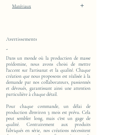
Finition laquée bleue Lunar Blue avec
Matériaux
intégration de feuille d'or 24k
Cette console est réalisée d'un bloc en résine
époxy. Le motif est en feuille d'or 24 carats.
Avertissements
-
Dans un monde où la production de masse
prédomine, nous avons choisi de mettre
l'accent sur l'artisanat et la qualité. Chaque
création que nous proposons est réalisée à la
demande par nos collaborateurs, passionnés
et dévoués, garantissant ainsi une attention
particulière à chaque détail.
Pour chaque commande, un délai de
production d'environ 3 mois est prévu. Cela
peut sembler long, mais c'est un gage de
qualité. Contrairement aux produits
fabriqués en série, nos créations nécessitent