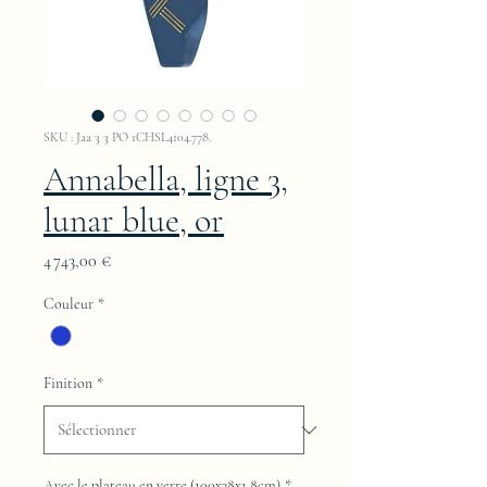
SKU : Jaa 3 3 PO 1CHSL4104.778.
Annabella, ligne 3,
lunar blue, or
Prix
4 743,00 €
Couleur
*
Finition
*
Avec le plateau en verre (100x38x1,8cm)
*