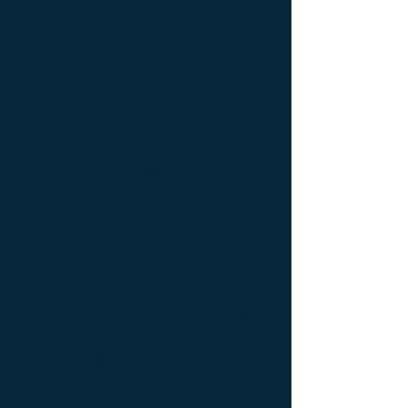
Console latérale Édition limitée ; Console
latérale Meuble Design ; Console latérale
Mobilier de Luxe ; console Limited edition ;
console Luxury Furniture ; console work of
art ; Creativity icon ; Décoration d’intérieur
de créateur ; Décoration d’intérieur design
; Décoration d’intérieur luxe ; Décoration
d’intérieur moderne ; Design Furniture ;
Design icon ; Designer furnishings ;
Designer furniture ; Designer interior
decoration ; Designer interior furniture ;
Édition limitée ; Exceptionnal furniture ;
Icône de la créativité ; Icône du design ;
Icône du luxe ; Limited edition ; Luxury ;
Luxury bedside bedside table ; Luxury
coffee table ; Luxury console ; Luxury
furnishings ; Luxury Furniture ; Luxury icon