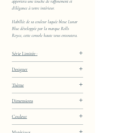
apportera une touche de raffinement et
d'élégance à votre intérieur.
Habillée de sa couleur laquée bleue Lunar
Blue développée par la marque Rolls
Royce, cette console haute vous envoutera.
Série Limitée :
489 pièces
Designer
JAA
Thème
Lignes
Dimensions
Hauteur : 85cm Largeur : 50cm Profondeur
Couleur
: 29cm
Finition laquée bleue Lunar Blue
Matériaux