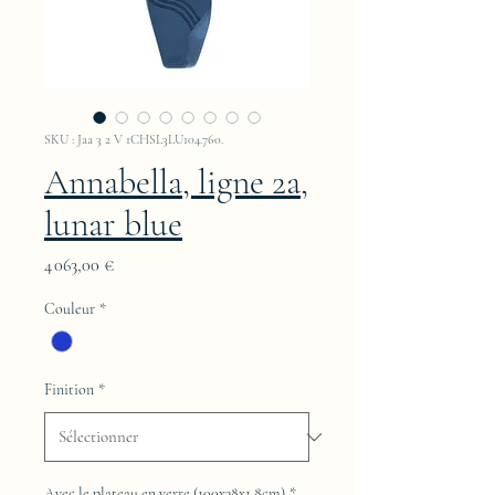
SKU : Jaa 3 2 V 1CHSL3LU104.760.
Annabella, ligne 2a,
lunar blue
Prix
4 063,00 €
Couleur
*
Finition
*
Avec le plateau en verre (100x38x1,8cm)
*