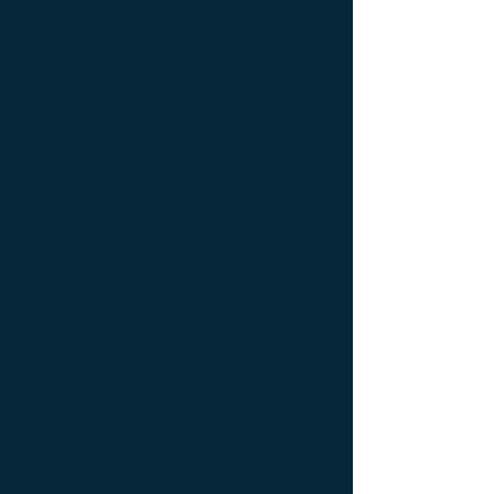
table ; bedside table design Furniture ;
bedside table Designer furniture ; gold ; or
; platine ; kintsugi ; bedside table ;
exceptionnal furniture ; bedside table
Furniture ; bedside table Limited edition ;
bedside table Luxury Furniture ; bedside
table work of art ; coffee table Design
Furniture ; coffee table Designer furniture ;
coffee table Exceptionnal furniture ; coffee
table Furniture ; coffee table Limited
edition ; coffee table Luxury Furniture ;
coffee table work of art ; Console
d'appoint Mobilier design ; Console
d'appoint Mobilier d'exception ; Console
de luxe ; console Design Furniture ;
console Designer furniture ; console
Exceptionnal furniture ; Console latérale ;