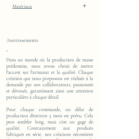
Finition laquée brun Light Oyster avec
Matériaux
intégration de feuille d'or 24k
Cette console est réalisée d'un bloc en résine
époxy. Le motif est en feuille d'or 24 carats.
Avertissements
-
Dans un monde où la production de masse
prédomine, nous avons choisi de mettre
l'accent sur l'artisanat et la qualité. Chaque
création que nous proposons est réalisée à la
demande par nos collaborateurs, passionnés
et dévoués, garantissant ainsi une attention
particulière à chaque détail.
Pour chaque commande, un délai de
production d'environ 3 mois est prévu. Cela
peut sembler long, mais c'est un gage de
qualité. Contrairement aux produits
fabriqués en série, nos créations nécessitent