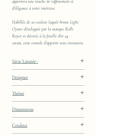
apportera une touche de raffinement et
d'élégance à votre intérieur.
Habillée de sa couleur laquée brune Light
Oyster développée par la marque Rolls
Royce et décorée à la feuille d'or 24
carats, cette console d'appoint vous envoutera.
Série Limitée :
289 pièces
Designer
JAA
Thème
Lignes
Dimensions
Hauteur : 85cm Largeur : 50cm Profondeur
Couleur
: 29cm