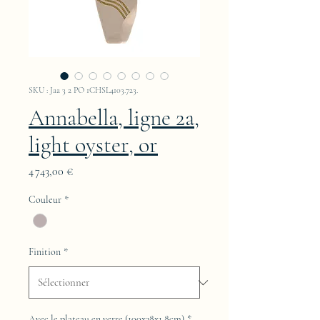
SKU : Jaa 3 2 PO 1CHSL4103.723.
Annabella, ligne 2a,
light oyster, or
Prix
4 743,00 €
Couleur
*
Finition
*
Avec le plateau en verre (100x38x1,8cm)
*