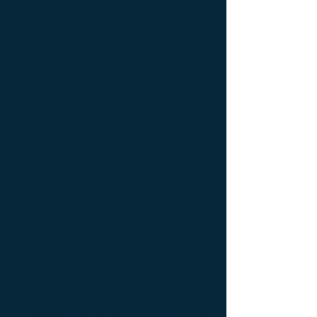
Exceptionnal furniture ; Console latérale ;
Console latérale Édition limitée ; Console
latérale Meuble Design ; Console latérale
Mobilier de Luxe ; console Limited edition ;
console Luxury Furniture ; console work of
art ; Creativity icon ; Décoration d’intérieur
de créateur ; Décoration d’intérieur design
; Décoration d’intérieur luxe ; Décoration
d’intérieur moderne ; Design Furniture ;
Design icon ; Designer furnishings ;
Designer furniture ; Designer interior
decoration ; Designer interior furniture ;
Édition limitée ; Exceptionnal furniture ;
Icône de la créativité ; Icône du design ;
Icône du luxe ; Limited edition ; Luxury ;
Luxury bedside bedside table ; Luxury
coffee table ; Luxury console ; Luxury
furnishings ; Luxury Furniture ; Luxury icon