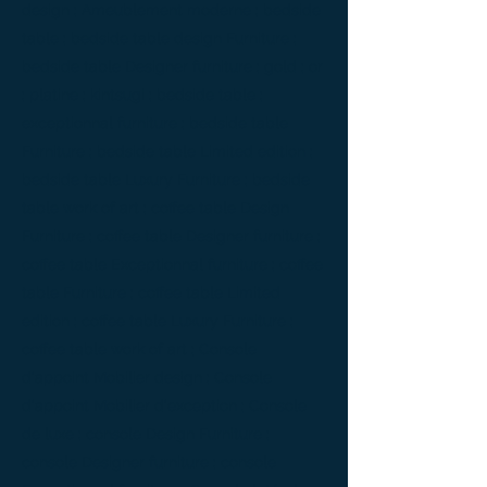
design ; Ameublement moderne ; bedside
table ; bedside table design Furniture ;
bedside table Designer furniture ; gold ; or
; platine ; kintsugi ; bedside table ;
exceptionnal furniture ; bedside table
Furniture ; bedside table Limited edition ;
bedside table Luxury Furniture ; bedside
table work of art ; coffee table Design
Furniture ; coffee table Designer furniture ;
coffee table Exceptionnal furniture ; coffee
table Furniture ; coffee table Limited
edition ; coffee table Luxury Furniture ;
coffee table work of art ; Console
d'appoint Mobilier design ; Console
d'appoint Mobilier d'exception ; Console
de luxe ; console Design Furniture ;
console Designer furniture ; console