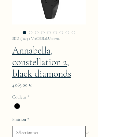
SKU : Jaa 3 1 V 2CHSL1LU101.711.
Annabella,
constellation 2,
black diamonds
Prix
4 063,00 €
Couleur
*
Finition
*