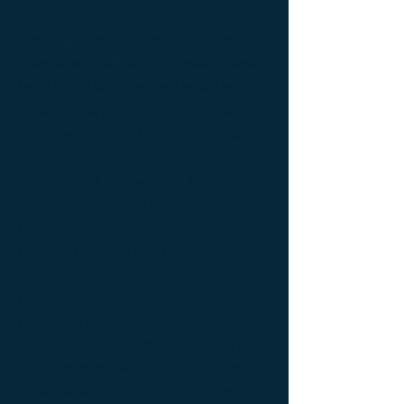
Exceptionnal furniture ; Console latérale ;
Console latérale Édition limitée ; Console
latérale Meuble Design ; Console latérale
Mobilier de Luxe ; console Limited edition ;
console Luxury Furniture ; console work of
art ; Creativity icon ; Décoration d’intérieur
de créateur ; Décoration d’intérieur design
; Décoration d’intérieur luxe ; Décoration
d’intérieur moderne ; Design Furniture ;
Design icon ; Designer furnishings ;
Designer furniture ; Designer interior
decoration ; Designer interior furniture ;
Édition limitée ; Exceptionnal furniture ;
Icône de la créativité ; Icône du design ;
Icône du luxe ; Limited edition ; Luxury ;
Luxury bedside bedside table ; Luxury
coffee table ; Luxury console ; Luxury