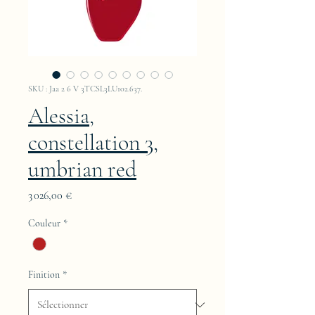
SKU : Jaa 2 6 V 3TCSL3LU102.637.
Alessia,
constellation 3,
umbrian red
Prix
3 026,00 €
Couleur
*
Finition
*