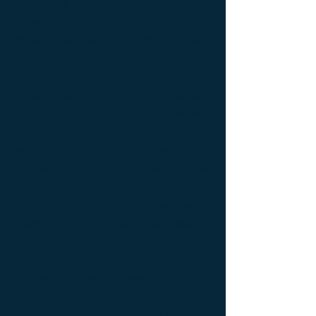
coffee table work of art ; Console
d'appoint Mobilier design ; Console
d'appoint Mobilier d'exception ; Console
de luxe ; console Design Furniture ;
console Designer furniture ; console
Exceptionnal furniture ; Console latérale ;
Console latérale Édition limitée ; Console
latérale Meuble Design ; Console latérale
Mobilier de Luxe ; console Limited edition ;
console Luxury Furniture ; console work of
art ; Creativity icon ; Décoration d’intérieur
de créateur ; Décoration d’intérieur design
; Décoration d’intérieur luxe ; Décoration
d’intérieur moderne ; Design Furniture ;
Design icon ; Designer furnishings ;
Designer furniture ; Designer interior
decoration ; Designer interior furniture ;
Édition limitée ; Exceptionnal furniture ;