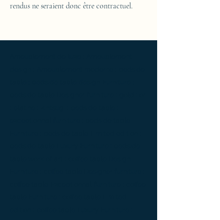
rendus ne seraient donc être contractuel.
Ameublement de luxe ; Ameublement
design ; Ameublement moderne ; bedside
table ; bedside table design Furniture ;
bedside table Designer furniture ; gold ; or
; platine ; kintsugi ; bedside table ;
exceptionnal furniture ; bedside table
Furniture ; bedside table Limited edition ;
bedside table Luxury Furniture ; bedside
table work of art ; coffee table Design
Furniture ; coffee table Designer furniture ;
coffee table Exceptionnal furniture ; coffee
table Furniture ; coffee table Limited
edition ; coffee table Luxury Furniture ;