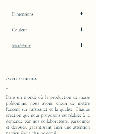
Constellation
Dimensions
Hauteur : 48.9cm Largeur : 39.9cm
Couleur
Profondeur : 27cm
Finition laquée rouge profond Umbrian
Matériaux
Red
Cette console d'appoint est réalisée d'un
bloc en résine époxy.
Avertissements
-
Dans un monde où la production de masse
prédomine, nous avons choisi de mettre
l'accent sur l'artisanat et la qualité. Chaque
création que nous proposons est réalisée à la
demande par nos collaborateurs, passionnés
et dévoués, garantissant ainsi une attention
particulière à chaque détail.