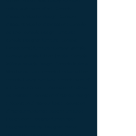
edition ; coffee table Luxury Furniture ;
coffee table work of art ; Console
d'appoint Mobilier design ; Console
d'appoint Mobilier d'exception ; Console
de luxe ; console Design Furniture ;
console Designer furniture ; console
Exceptionnal furniture ; Console latérale ;
Console latérale Édition limitée ; Console
latérale Meuble Design ; Console latérale
Mobilier de Luxe ; console Limited edition ;
console Luxury Furniture ; console work of
art ; Creativity icon ; Décoration d’intérieur
de créateur ; Décoration d’intérieur design
; Décoration d’intérieur luxe ; Décoration
d’intérieur moderne ; Design Furniture ;
Design icon ; Designer furnishings ;
Designer furniture ; Designer interior
decoration ; Designer interior furniture ;