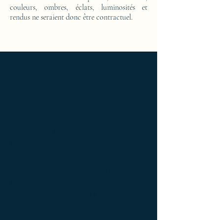
couleurs, ombres, éclats, luminosités et
rendus ne seraient donc être contractuel.
Ameublement de luxe ; Ameublement
design ; Ameublement moderne ; bedside
table ; bedside table design Furniture ;
bedside table Designer furniture ; gold ; or
; platine ; kintsugi ; bedside table ;
exceptionnal furniture ; bedside table
Furniture ; bedside table Limited edition ;
bedside table Luxury Furniture ; bedside
table work of art ; coffee table Design
Furniture ; coffee table Designer furniture ;
coffee table Exceptionnal furniture ; coffee
table Furniture ; coffee table Limited