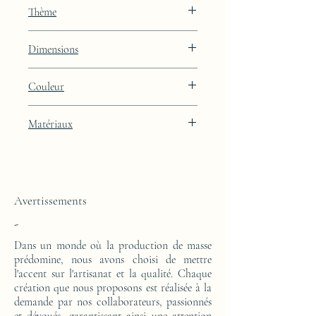
JAA
Thème
Constellation
Dimensions
Hauteur : 48.9cm Largeur : 39.9cm
Couleur
Profondeur : 27cm
Finition laquée brun Light Oyster avec
Matériaux
intégration de feuille de platine
Cette console d'appoint est réalisée d'un
bloc en résine époxy. Le motif est en
feuilles de platine.
Avertissements
-
Dans un monde où la production de masse
prédomine, nous avons choisi de mettre
l'accent sur l'artisanat et la qualité. Chaque
création que nous proposons est réalisée à la
demande par nos collaborateurs, passionnés