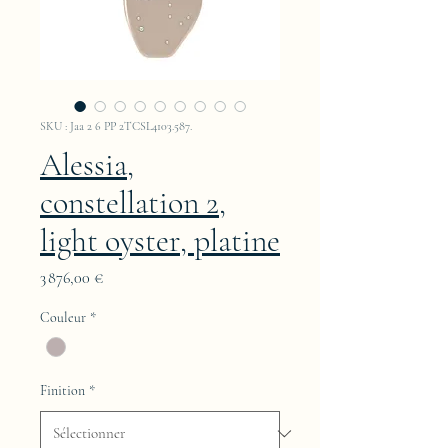
SKU : Jaa 2 6 PP 2TCSL4103.587.
Alessia,
constellation 2,
light oyster, platine
Prix
3 876,00 €
Couleur
*
Finition
*