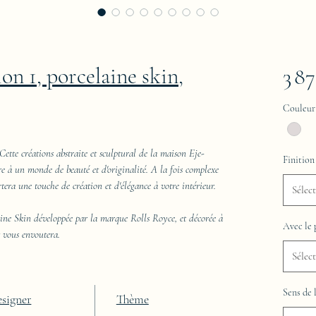
ion 1, porcelaine skin,
3 8
Couleur
Cette créations abstraite et sculptural de la maison Eje-
Finition
re à un monde de beauté et d'originalité. A la fois complexe
rtera une touche de création et d'élégance à votre intérieur.
Sélec
aine Skin développée par la marque Rolls Royce, et décorée à
Avec le 
t vous envoutera.
Sélec
Sens de 
signer
Thème