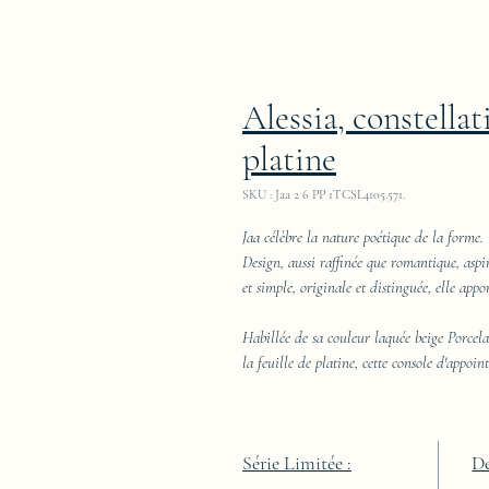
Alessia, constellat
platine
SKU : Jaa 2 6 PP 1TCSL4105.571.
Jaa célèbre la nature poétique de la forme. 
Design, aussi raffinée que romantique, aspi
et simple, originale et distinguée, elle appo
Habillée de sa couleur laquée beige Porcel
la feuille de platine, cette console d'appoin
Série Limitée :
De