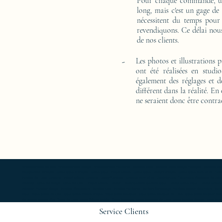
Pour chaque commande, un 
long, mais c'est un gage de
nécessitent du temps pour
revendiquons. Ce délai nous
de nos clients.
-
Les photos et illustrations 
ont été réalisées en studi
également des réglages et d
différent dans la réalité. En
ne seraient donc être contra
Ameublement de luxe ; Ameublement design ; Ameublement moderne ; bedside table ; bedside table design Furniture ; bedside table Designer 
Exceptionnal furniture ; coffee table Furniture ; coffee table Limited edition ; coffee table Luxury Furniture ; coffee table work of art ; 
Mobilier de Luxe ; console Limited edition ; console Luxury Furniture ; console work of art ; Creativity icon ; Décoration d’intérieur de créate
créativité ; Icône du design ; Icône du luxe ; Limited edition ; Luxury ; Luxury bedside bedside table ; Luxury coffee table ; Luxury console ;
créateur ; Mobilier design ; Mobilier d'exception ; Mobilier luxe ; Mobilier moderne ; Modern furnishings ; Modern interior decoration ; Mode
table ; Table basse de luxe ; table basse Edition limitée ; Table basse Meubles ; table basse Meubles de Luxe ; table basse Mobilier desi
de chevet oeuvre d'art ; Table de luxe ; table Edition limitée ; Table Meubles ; table Meubles de Luxe ; table Mobilier design ; table Mobilie
Service Clients