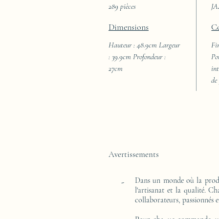
289 pièces
J
Dimensions
C
Hauteur : 48.9cm Largeur
Fi
: 39.9cm Profondeur :
Po
27cm
int
de
Avertissements
Dans un monde où la produ
-
l'artisanat et la qualité. 
collaborateurs, passionnés e