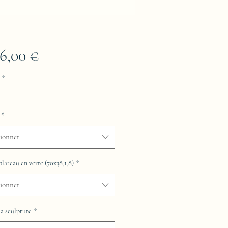
Prix
76,00 €
*
*
tionner
plateau en verre (70x38,1,8)
*
tionner
la sculpture
*