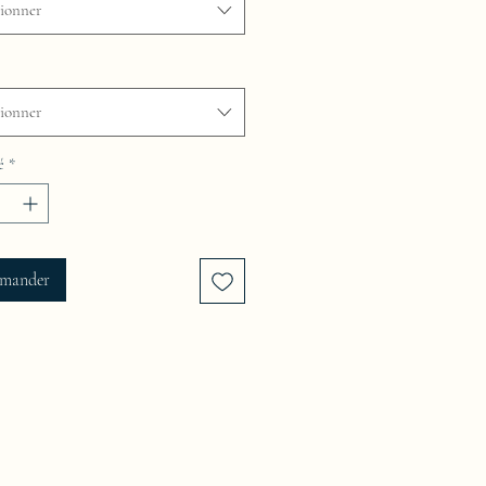
tionner
tionner
é
*
mander