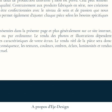
délai de production d'environ 3 mois est prévu. Cela peut sembler
 qualité. Contrairement aux produits fabriqués en série, nos créations
 être confectionnées avec le niveau de soin et de passion que nous
 permet également d'ajuster chaque pièce selon les besoins spécifiques
présentées dans la présente page et plus généralement sur ce site internet,
o ou par ordinateur. Le rendu des photos et illustrations dépendent
es caractéristiques de votre écran. Le rendu réel de la pièce sera donc
 conséquence, les textures, couleurs, ombres, éclats, luminosités et rendus
ctuel.
furniture ; gold ; or ; platine ; kintsugi ; bedside table ; exceptionnal furniture ; bedside table Furniture ; bedside table Limited edition ; bedside t
Console d'appoint Mobilier design ; Console d'appoint Mobilier d'exception ; Console de luxe ; console Design Furniture ; console Designer furniture ; cons
ur ; Décoration d’intérieur design ; Décoration d’intérieur luxe ; Décoration d’intérieur moderne ; Design Furniture ; Design icon ; Designer furnishings ; Desi
 Luxury furnishings ; Luxury Furniture ; Luxury icon ; Luxury interior decoration ; Luxury interior furniture ; Luxury table ; Meubles de luxe ; Meubles Design
rn interior furniture ; oeuvre d'art ; Oeuvre d'art de la console latérale ; Side console ; Side console Design ; furniture ; Side console Designer furnitur
gn ; table basse Mobilier d'exception ; table basse oeuvre d'art ; table de chevet ; Table de chevet de luxe ; table de chevet Edition limitée ; table de
r d'exception ; table oeuvre d'art ; work of art ;
A propos d'Eje-Design