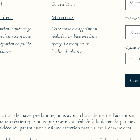
Sélec
AA
Constellation
ouleur
Matériaux
Thème
*
nition laquée beige
Cette console d'appoint est
Sélec
rcelaine Skin avec
réalisée d'un bloc en résine
égration de feuille
époxy. Le motif est en
Quantit
 platine
feuilles de platine.
Com
ction de masse prédomine, nous avons choisi de mettre l'accent sur
Chaque création que nous proposons est réalisée à la demande par nos
t dévoués, garantissant ainsi une attention particulière à chaque détail.