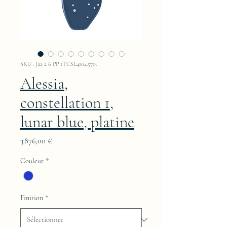
SKU : Jaa 2 6 PP 1TCSL4104.570.
Alessia,
constellation 1,
lunar blue, platine
Prix
3 876,00 €
Couleur
*
Finition
*