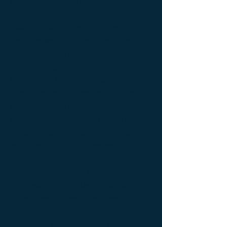
edition ; coffee table Luxury Furniture ;
coffee table work of art ; Console
d'appoint Mobilier design ; Console
d'appoint Mobilier d'exception ; Console
de luxe ; console Design Furniture ;
console Designer furniture ; console
Exceptionnal furniture ; Console latérale ;
Console latérale Édition limitée ; Console
latérale Meuble Design ; Console latérale
Mobilier de Luxe ; console Limited edition ;
console Luxury Furniture ; console work of
art ; Creativity icon ; Décoration d’intérieur
de créateur ; Décoration d’intérieur design
; Décoration d’intérieur luxe ; Décoration
d’intérieur moderne ; Design Furniture ;
Design icon ; Designer furnishings ;
Designer furniture ; Designer interior
decoration ; Designer interior furniture ;