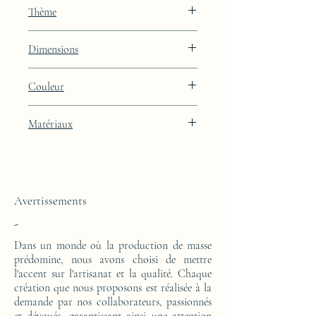
JAA
Thème
Constellation
Dimensions
Hauteur : 48.9cm Largeur : 39.9cm
Couleur
Profondeur : 27cm
Finition laquée bleue Lunar Blue avec
Matériaux
intégration de feuille de platine
Cette console d'appoint est réalisée d'un
bloc en résine époxy. Le motif est en
feuilles de platine.
Avertissements
-
Dans un monde où la production de masse
prédomine, nous avons choisi de mettre
l'accent sur l'artisanat et la qualité. Chaque
création que nous proposons est réalisée à la
demande par nos collaborateurs, passionnés