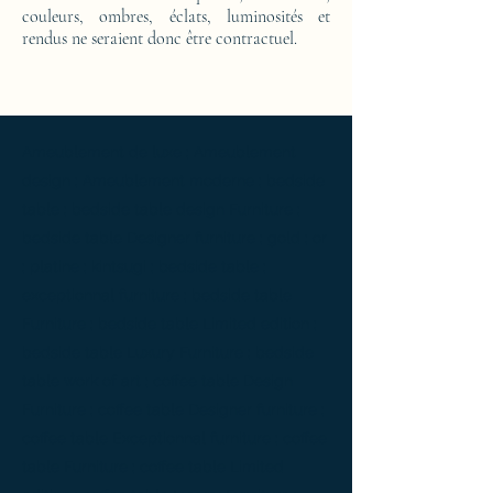
couleurs, ombres, éclats, luminosités et
rendus ne seraient donc être contractuel.
Ameublement de luxe ; Ameublement
design ; Ameublement moderne ; bedside
table ; bedside table design Furniture ;
bedside table Designer furniture ; gold ; or
; platine ; kintsugi ; bedside table ;
exceptionnal furniture ; bedside table
Furniture ; bedside table Limited edition ;
bedside table Luxury Furniture ; bedside
table work of art ; coffee table Design
Furniture ; coffee table Designer furniture ;
coffee table Exceptionnal furniture ; coffee
table Furniture ; coffee table Limited