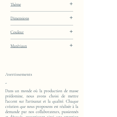
JAA
Thème
Constellation
Dimensions
Hauteur : 48.9cm Largeur : 39.9cm
Couleur
Profondeur : 27cm
Finition laquée noire Black Diamond avec
Matériaux
intégration de feuille d'or 24k
Cette console d'appoint est réalisée d'un
bloc en résine époxy. Le motif est en feuille
d'or 24 carats.
Avertissements
-
Dans un monde où la production de masse
prédomine, nous avons choisi de mettre
l'accent sur l'artisanat et la qualité. Chaque
création que nous proposons est réalisée à la
demande par nos collaborateurs, passionnés