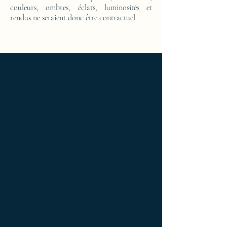
couleurs, ombres, éclats, luminosités et
rendus ne seraient donc être contractuel.
Ameublement de luxe ; Ameublement
design ; Ameublement moderne ; bedside
table ; bedside table design Furniture ;
bedside table Designer furniture ; gold ; or
; platine ; kintsugi ; bedside table ;
exceptionnal furniture ; bedside table
Furniture ; bedside table Limited edition ;
bedside table Luxury Furniture ; bedside
table work of art ; coffee table Design
Furniture ; coffee table Designer furniture ;
coffee table Exceptionnal furniture ; coffee
table Furniture ; coffee table Limited