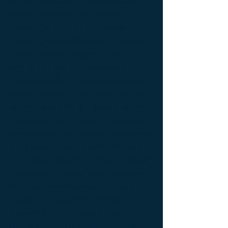
edition ; coffee table Luxury Furniture ;
coffee table work of art ; Console
d'appoint Mobilier design ; Console
d'appoint Mobilier d'exception ; Console
de luxe ; console Design Furniture ;
console Designer furniture ; console
Exceptionnal furniture ; Console latérale ;
Console latérale Édition limitée ; Console
latérale Meuble Design ; Console latérale
Mobilier de Luxe ; console Limited edition ;
console Luxury Furniture ; console work of
art ; Creativity icon ; Décoration d’intérieur
de créateur ; Décoration d’intérieur design
; Décoration d’intérieur luxe ; Décoration
d’intérieur moderne ; Design Furniture ;
Design icon ; Designer furnishings ;
Designer furniture ; Designer interior
decoration ; Designer interior furniture ;