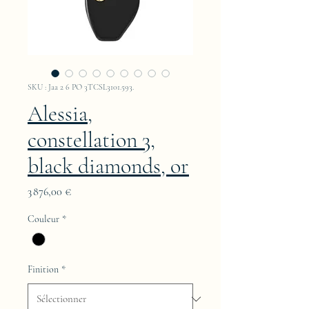
SKU : Jaa 2 6 PO 3TCSL3101.593.
Alessia,
constellation 3,
black diamonds, or
Prix
3 876,00 €
Couleur
*
Finition
*