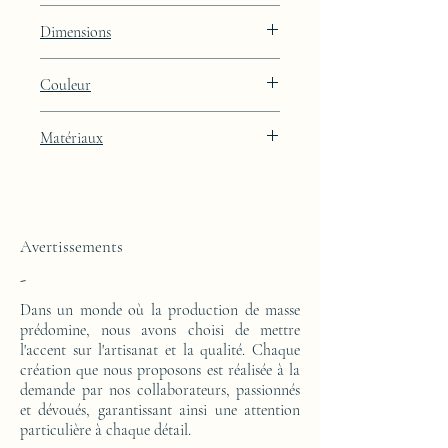
Lignes
Dimensions
Hauteur : 48.9cm Largeur : 39.9cm
Couleur
Profondeur : 27cm
Finition laquée brun Light Oyster avec
Matériaux
intégration de feuille d'or 24k
Cette console d'appoint est réalisée d'un
bloc en résine époxy. Le motif est en feuille
d'or 24 carats.
Avertissements
-
Dans un monde où la production de masse
prédomine, nous avons choisi de mettre
l'accent sur l'artisanat et la qualité. Chaque
création que nous proposons est réalisée à la
demande par nos collaborateurs, passionnés
et dévoués, garantissant ainsi une attention
particulière à chaque détail.