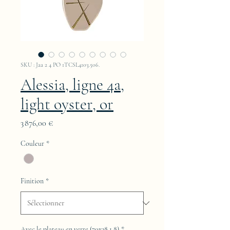
SKU : Jaa 2 4 PO 1TCSL4103.506.
Alessia, ligne 4a,
light oyster, or
Prix
3 876,00 €
Couleur
*
Finition
*
Avec le plateau en verre (70x38,1,8)
*