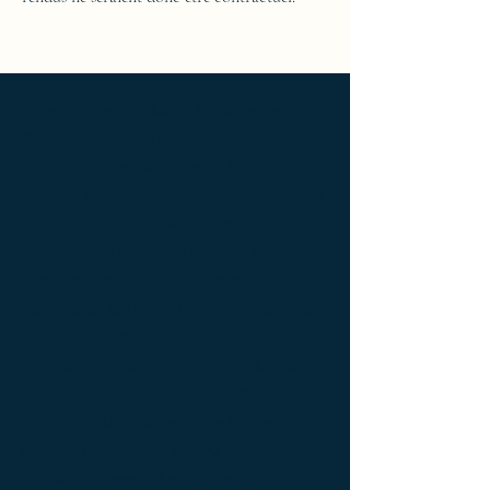
Ameublement de luxe ; Ameublement
design ; Ameublement moderne ; bedside
table ; bedside table design Furniture ;
bedside table Designer furniture ; gold ; or
; platine ; kintsugi ; bedside table ;
exceptionnal furniture ; bedside table
Furniture ; bedside table Limited edition ;
bedside table Luxury Furniture ; bedside
table work of art ; coffee table Design
Furniture ; coffee table Designer furniture ;
coffee table Exceptionnal furniture ; coffee
table Furniture ; coffee table Limited
edition ; coffee table Luxury Furniture ;
coffee table work of art ; Console