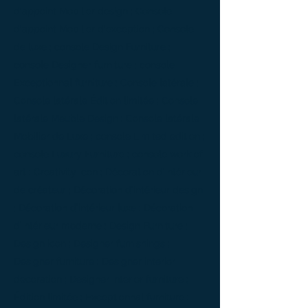
d'appoint Mobilier design ; Console
d'appoint Mobilier d'exception ; Console
de luxe ; console Design Furniture ;
console Designer furniture ; console
Exceptionnal furniture ; Console latérale ;
Console latérale Édition limitée ; Console
latérale Meuble Design ; Console latérale
Mobilier de Luxe ; console Limited edition ;
console Luxury Furniture ; console work of
art ; Creativity icon ; Décoration d’intérieur
de créateur ; Décoration d’intérieur design
; Décoration d’intérieur luxe ; Décoration
d’intérieur moderne ; Design Furniture ;
Design icon ; Designer furnishings ;
Designer furniture ; Designer interior
decoration ; Designer interior furniture ;
Édition limitée ; Exceptionnal furniture ;