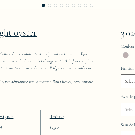
ight oyster
3 0
Couleur
Cette créations abstraite et sculptural de la maison Eje-
re à un monde de beauté et d'originalité. A la fois complexe
rtera une touche de création et d'élégance à votre intérieur.
Finition
Sélec
Oyster développée par la marque Rolls Royce, cette console
Avec le 
Sélec
signer
Thème
Sens de 
AA
Lignes