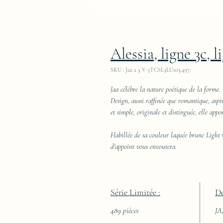
Alessia, ligne 3c, l
SKU : Jaa 2 3 V 3TCSL3LU103.497.
Jaa célèbre la nature poétique de la forme. 
Design, aussi raffinée que romantique, aspi
et simple, originale et distinguée, elle appo
Habillée de sa couleur laquée brune Light 
d'appoint vous envoutera.
Série Limitée :
De
489 pièces
J