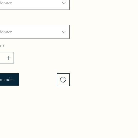
tionner
tionner
é
*
mander