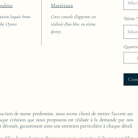
Sélec
ouleur
Matériaux
nition laquée brun
Cette console d'appoint est
Thème
*
ght Oyster
réalisée d'un bloc en résine
époxy.
Sélec
Quantit
Com
ction de masse prédomine, nous avons choisi de mettre l'accent sur
Chaque création que nous proposons est réalisée à la demande par nos
t dévoués, garantissant ainsi une attention particulière à chaque détail.