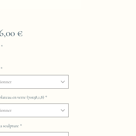
Prix
26,00 €
*
*
tionner
plateau en verre (70x38,1,8)
*
tionner
la sculpture
*