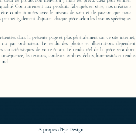
délai de production d'environ 3 mois est prévu. Cela peut sembler
 qualité. Contrairement aux produits fabriqués en série, nos créations
 être confectionnées avec le niveau de soin et de passion que nous
 permet également d'ajuster chaque pièce selon les besoins spécifiques
présentées dans la présente page et plus généralement sur ce site internet,
o ou par ordinateur. Le rendu des photos et illustrations dépendent
es caractéristiques de votre écran. Le rendu réel de la pièce sera donc
 conséquence, les textures, couleurs, ombres, éclats, luminosités et rendus
ctuel.
furniture ; gold ; or ; platine ; kintsugi ; bedside table ; exceptionnal furniture ; bedside table Furniture ; bedside table Limited edition ; bedside t
Console d'appoint Mobilier design ; Console d'appoint Mobilier d'exception ; Console de luxe ; console Design Furniture ; console Designer furniture ; cons
ur ; Décoration d’intérieur design ; Décoration d’intérieur luxe ; Décoration d’intérieur moderne ; Design Furniture ; Design icon ; Designer furnishings ; Desi
 Luxury furnishings ; Luxury Furniture ; Luxury icon ; Luxury interior decoration ; Luxury interior furniture ; Luxury table ; Meubles de luxe ; Meubles Design
rn interior furniture ; oeuvre d'art ; Oeuvre d'art de la console latérale ; Side console ; Side console Design ; furniture ; Side console Designer furnitur
gn ; table basse Mobilier d'exception ; table basse oeuvre d'art ; table de chevet ; Table de chevet de luxe ; table de chevet Edition limitée ; table de
r d'exception ; table oeuvre d'art ; work of art ;
A propos d'Eje-Design