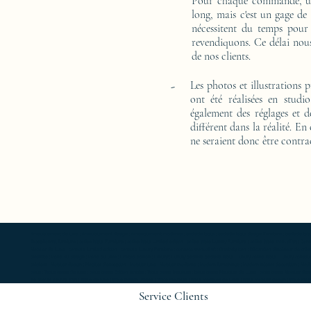
Pour chaque commande, un 
long, mais c'est un gage de
nécessitent du temps pour
revendiquons. Ce délai nous
de nos clients.
-
Les photos et illustrations 
ont été réalisées en studi
également des réglages et d
différent dans la réalité. En
ne seraient donc être contra
Ameublement de luxe ; Ameublement design ; Ameublement moderne ; bedside table ; bedside table design Furniture ; bedside table Designer 
Exceptionnal furniture ; coffee table Furniture ; coffee table Limited edition ; coffee table Luxury Furniture ; coffee table work of art ; 
Mobilier de Luxe ; console Limited edition ; console Luxury Furniture ; console work of art ; Creativity icon ; Décoration d’intérieur de créate
créativité ; Icône du design ; Icône du luxe ; Limited edition ; Luxury ; Luxury bedside bedside table ; Luxury coffee table ; Luxury console ;
créateur ; Mobilier design ; Mobilier d'exception ; Mobilier luxe ; Mobilier moderne ; Modern furnishings ; Modern interior decoration ; Mode
table ; Table basse de luxe ; table basse Edition limitée ; Table basse Meubles ; table basse Meubles de Luxe ; table basse Mobilier desi
de chevet oeuvre d'art ; Table de luxe ; table Edition limitée ; Table Meubles ; table Meubles de Luxe ; table Mobilier design ; table Mobilie
Service Clients