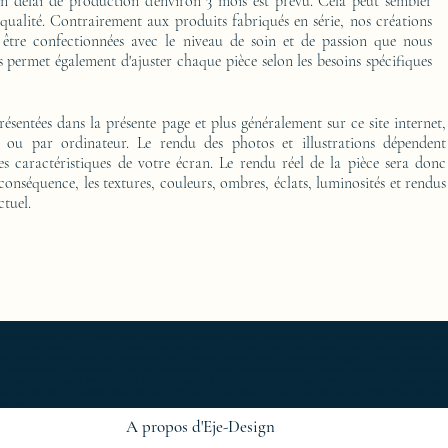
délai de production d'environ 3 mois est prévu. Cela peut sembler
 qualité. Contrairement aux produits fabriqués en série, nos créations
 être confectionnées avec le niveau de soin et de passion que nous
 permet également d'ajuster chaque pièce selon les besoins spécifiques
présentées dans la présente page et plus généralement sur ce site internet,
o ou par ordinateur. Le rendu des photos et illustrations dépendent
es caractéristiques de votre écran. Le rendu réel de la pièce sera donc
 conséquence, les textures, couleurs, ombres, éclats, luminosités et rendus
ctuel.
furniture ; gold ; or ; platine ; kintsugi ; bedside table ; exceptionnal furniture ; bedside table Furniture ; bedside table Limited edition ; bedside t
Console d'appoint Mobilier design ; Console d'appoint Mobilier d'exception ; Console de luxe ; console Design Furniture ; console Designer furniture ; cons
ur ; Décoration d’intérieur design ; Décoration d’intérieur luxe ; Décoration d’intérieur moderne ; Design Furniture ; Design icon ; Designer furnishings ; Desi
 Luxury furnishings ; Luxury Furniture ; Luxury icon ; Luxury interior decoration ; Luxury interior furniture ; Luxury table ; Meubles de luxe ; Meubles Design
rn interior furniture ; oeuvre d'art ; Oeuvre d'art de la console latérale ; Side console ; Side console Design ; furniture ; Side console Designer furnitur
gn ; table basse Mobilier d'exception ; table basse oeuvre d'art ; table de chevet ; Table de chevet de luxe ; table de chevet Edition limitée ; table de
r d'exception ; table oeuvre d'art ; work of art ;
A propos d'Eje-Design