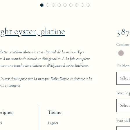
ight oyster, platine
3 8
Couleur
Cette créations abstraite et sculptural de la maison Eje-
re à un monde de beauté et d'originalité. A la fois complexe
rtera une touche de création et d'élégance à votre intérieur.
Finition
Sélec
Oyster développée par la marque Rolls Royce et décorée à la
vous envoutera.
Avec le 
Sélec
signer
Thème
Sens de 
AA
Lignes