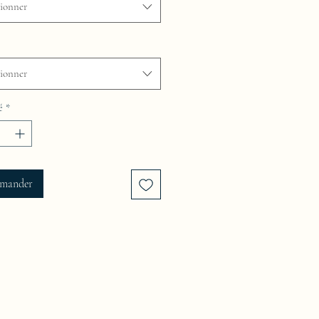
tionner
tionner
é
*
mander