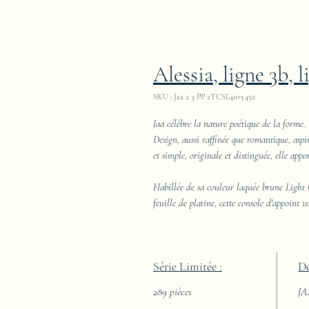
Alessia, ligne 3b, l
SKU : Jaa 2 3 PP 2TCSL4103.452.
Jaa célèbre la nature poétique de la forme. 
Design, aussi raffinée que romantique, aspi
et simple, originale et distinguée, elle appo
Habillée de sa couleur laquée brune Light 
feuille de platine, cette console d'appoint 
Série Limitée :
De
289 pièces
J