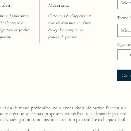
Sélec
ouleur
Matériaux
nition laquée brun
Cette console d'appoint est
Thème
*
ght Oyster avec
réalisée d'un bloc en résine
égration de feuille
époxy. Le motif est en
Sélec
 platine
feuilles de platine.
Quantit
Com
ction de masse prédomine, nous avons choisi de mettre l'accent sur
Chaque création que nous proposons est réalisée à la demande par nos
t dévoués, garantissant ainsi une attention particulière à chaque détail.