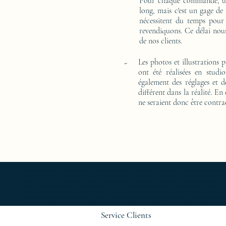
Pour chaque commande, un 
long, mais c'est un gage de
nécessitent du temps pour
revendiquons. Ce délai nous
de nos clients.
-
Les photos et illustrations 
ont été réalisées en studi
également des réglages et d
différent dans la réalité. En
ne seraient donc être contra
Ameublement de luxe ; Ameublement design ; Ameublement moderne ; bedside table ; bedside table design Furniture ; bedside table Designer 
Exceptionnal furniture ; coffee table Furniture ; coffee table Limited edition ; coffee table Luxury Furniture ; coffee table work of art ; 
Mobilier de Luxe ; console Limited edition ; console Luxury Furniture ; console work of art ; Creativity icon ; Décoration d’intérieur de créate
créativité ; Icône du design ; Icône du luxe ; Limited edition ; Luxury ; Luxury bedside bedside table ; Luxury coffee table ; Luxury console ;
créateur ; Mobilier design ; Mobilier d'exception ; Mobilier luxe ; Mobilier moderne ; Modern furnishings ; Modern interior decoration ; Mode
table ; Table basse de luxe ; table basse Edition limitée ; Table basse Meubles ; table basse Meubles de Luxe ; table basse Mobilier desi
de chevet oeuvre d'art ; Table de luxe ; table Edition limitée ; Table Meubles ; table Meubles de Luxe ; table Mobilier design ; table Mobilie
Service Clients