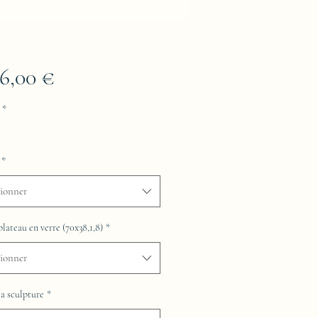
Prix
76,00 €
*
*
tionner
plateau en verre (70x38,1,8)
*
tionner
la sculpture
*