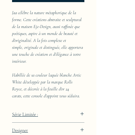
Jaa célèbre la nature métaphorique de la
forme. Cette créations abstraite et sculptural
de la maison Eje-Design, aussi raffinée que
poétiques, aspire à un monde de beauté et
d'originalité. A la fois complexe et
simple, originale et distinguée, elle apportera
une touche de création et d'élégance à votre
intérieur.
Habillée de sa couleur laquée blanche Artic
White développée par la marque Rolls
Royce, et décorée à la feuille d'or 24
carats, cette console d'appoint vous séduira.
Série Limitée :
489 pièces
Designer