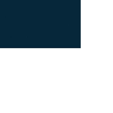
decoration ; Designer interior furniture ;
Édition limitée ; Exceptionnal furniture ;
Icône de la créativité ; Icône du design ;
Icône du luxe ; Limited edition ; Luxury ;
Luxury bedside bedside table ; Luxury
coffee table ; Luxury console ; Luxury
furnishings ; Luxury Furniture ; Luxury icon
; Luxury interior decoration ; Luxury interior
furniture ; Luxury table ; Meubles de luxe ;
Meubles Design ; Mobilier d’intérieur de
créateur ; Mobilier d’intérieur design ;
Mobilier d’intérieur luxe ; Mobilier
d’intérieur moderne ; Mobilier de créateur ;
Mobilier design ; Mobilier d'exception ;
Mobilier luxe ; Mobilier moderne ; Modern
furnishings ; Modern interior decoration ;
Modern interior furniture ; oeuvre d'art ;