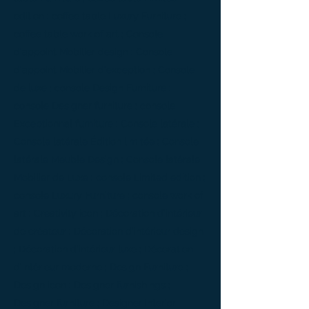
edition ; coffee table Luxury Furniture ;
coffee table work of art ; Console
d'appoint Mobilier design ; Console
d'appoint Mobilier d'exception ; Console
de luxe ; console Design Furniture ;
console Designer furniture ; console
Exceptionnal furniture ; Console latérale ;
Console latérale Édition limitée ; Console
latérale Meuble Design ; Console latérale
Mobilier de Luxe ; console Limited edition ;
console Luxury Furniture ; console work of
art ; Creativity icon ; Décoration d’intérieur
de créateur ; Décoration d’intérieur design
; Décoration d’intérieur luxe ; Décoration
d’intérieur moderne ; Design Furniture ;
Design icon ; Designer furnishings ;
Designer furniture ; Designer interior