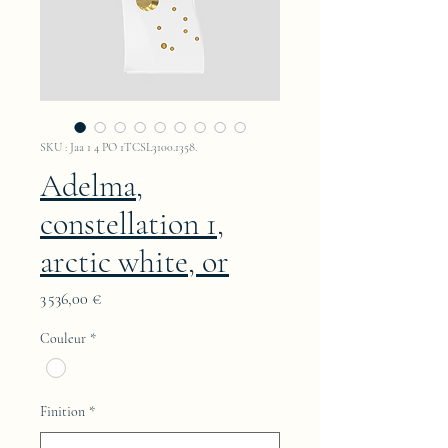
SKU : Jaa 1 4 PO 1TCSL3100.1358.
Adelma,
constellation 1,
arctic white, or
Prix
3 536,00 €
Couleur
*
Finition
*