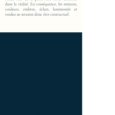
dans la réalité. En conséquence, les textures,
couleurs, ombres, éclats, luminosités et
rendus ne seraient donc être contractuel.
Ameublement de luxe ; Ameublement
design ; Ameublement moderne ; bedside
table ; bedside table design Furniture ;
bedside table Designer furniture ; gold ; or
; platine ; kintsugi ; bedside table ;
exceptionnal furniture ; bedside table
Furniture ; bedside table Limited edition ;
bedside table Luxury Furniture ; bedside
table work of art ; coffee table Design
Furniture ; coffee table Designer furniture ;
coffee table Exceptionnal furniture ; coffee
table Furniture ; coffee table Limited