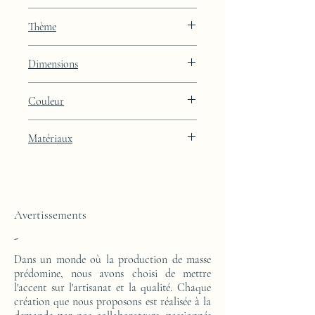
JAA
Thème
Constellation
Dimensions
Hauteur : 50cm Largeur : 45.5cm
Couleur
Profondeur : 24cm
Finition laquée blanche Artic White avec
Matériaux
intégration de feuille d'or 24k
Cette console d'appoint est réalisée d'un
bloc en résine époxy. Le motif est en feuille
d'or 24 carats.
Avertissements
-
Dans un monde où la production de masse
prédomine, nous avons choisi de mettre
l'accent sur l'artisanat et la qualité. Chaque
création que nous proposons est réalisée à la