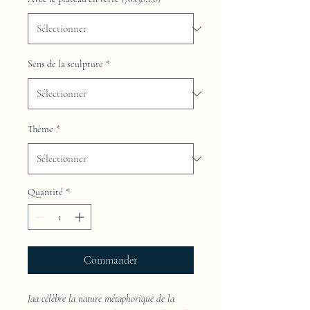
Sens de la sculpture
*
Thème
*
Quantité
*
Commander
Jaa célèbre la nature métaphorique de la