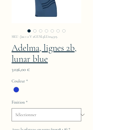
SKU : Jaa 1 2 V 2GUSL3LU104.315.
Adelma, lignes 2b,
lunar blue
Prix
3 026,00 €
Couleur
*
Finition
*
Avec le plateau en verre (70x38,1,8)
*