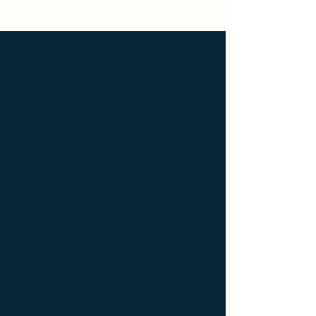
Ameublement de luxe ; Ameublement
design ; Ameublement moderne ; bedside
table ; bedside table design Furniture ;
bedside table Designer furniture ; gold ; or
; platine ; kintsugi ; bedside table ;
exceptionnal furniture ; bedside table
Furniture ; bedside table Limited edition ;
bedside table Luxury Furniture ; bedside
table work of art ; coffee table Design
Furniture ; coffee table Designer furniture ;
coffee table Exceptionnal furniture ; coffee
table Furniture ; coffee table Limited
edition ; coffee table Luxury Furniture ;
coffee table work of art ; Console
d'appoint Mobilier design ; Console