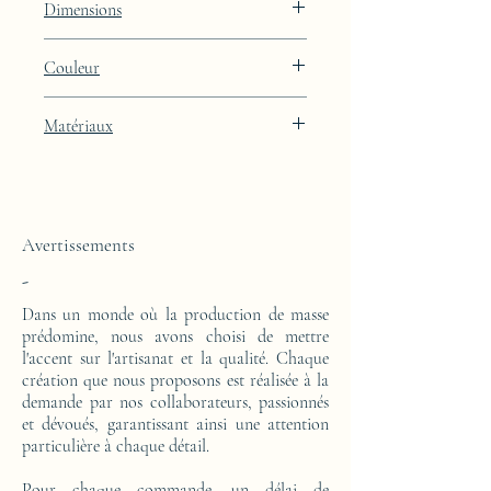
Dimensions
Hauteur : 50cm Largeur : 45.5cm
Couleur
Profondeur : 24cm
Finition laquée bleue Lunar Blue
Matériaux
Cette console d'appoint est réalisée d'un
bloc en résine époxy.
Avertissements
-
Dans un monde où la production de masse
prédomine, nous avons choisi de mettre
l'accent sur l'artisanat et la qualité. Chaque
création que nous proposons est réalisée à la
demande par nos collaborateurs, passionnés
et dévoués, garantissant ainsi une attention
particulière à chaque détail.
Pour chaque commande, un délai de