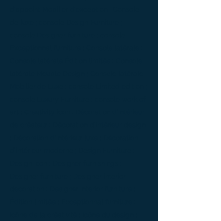
d'appoint Mobilier d'exception ; Console
de luxe ; console Design Furniture ;
console Designer furniture ; console
Exceptionnal furniture ; Console latérale ;
Console latérale Édition limitée ; Console
latérale Meuble Design ; Console latérale
Mobilier de Luxe ; console Limited edition ;
console Luxury Furniture ; console work of
art ; Creativity icon ; Décoration d’intérieur
de créateur ; Décoration d’intérieur design
; Décoration d’intérieur luxe ; Décoration
d’intérieur moderne ; Design Furniture ;
Design icon ; Designer furnishings ;
Designer furniture ; Designer interior
decoration ; Designer interior furniture ;
Édition limitée ; Exceptionnal furniture ;
Icône de la créativité ; Icône du design ;