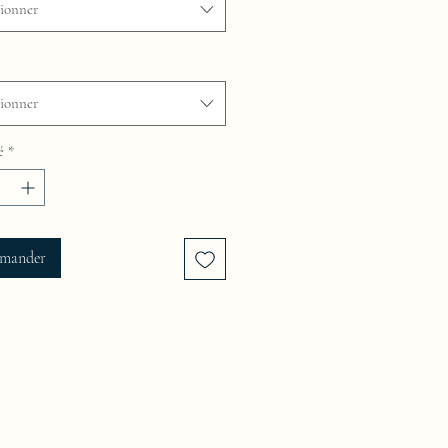
tionner
tionner
é
*
mander