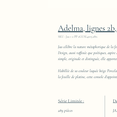
Adelma, lignes 2b,
SKU : Jaa 1 2 PP 2GUSL4105.280.
Jaa célèbre la nature métaphorique de la fo
Design, aussi raffinée que poétiques, aspire
simple, originale et distinguée, elle apport
Habillée de sa couleur laquée beige Porcel
la feuille de platine, cette console d'appoin
Série Limitée :
De
289 pièces
J