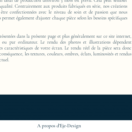
délai de production d'environ 3 mois est prévu. Cela peut sembler
 qualité. Contrairement aux produits fabriqués en série, nos créations
 être confectionnées avec le niveau de soin et de passion que nous
 permet également d'ajuster chaque pièce selon les besoins spécifiques
présentées dans la présente page et plus généralement sur ce site internet,
o ou par ordinateur. Le rendu des photos et illustrations dépendent
es caractéristiques de votre écran. Le rendu réel de la pièce sera donc
 conséquence, les textures, couleurs, ombres, éclats, luminosités et rendus
ctuel.
furniture ; gold ; or ; platine ; kintsugi ; bedside table ; exceptionnal furniture ; bedside table Furniture ; bedside table Limited edition ; bedside t
Console d'appoint Mobilier design ; Console d'appoint Mobilier d'exception ; Console de luxe ; console Design Furniture ; console Designer furniture ; cons
ur ; Décoration d’intérieur design ; Décoration d’intérieur luxe ; Décoration d’intérieur moderne ; Design Furniture ; Design icon ; Designer furnishings ; Desi
 Luxury furnishings ; Luxury Furniture ; Luxury icon ; Luxury interior decoration ; Luxury interior furniture ; Luxury table ; Meubles de luxe ; Meubles Design
rn interior furniture ; oeuvre d'art ; Oeuvre d'art de la console latérale ; Side console ; Side console Design ; furniture ; Side console Designer furnitur
gn ; table basse Mobilier d'exception ; table basse oeuvre d'art ; table de chevet ; Table de chevet de luxe ; table de chevet Edition limitée ; table de
r d'exception ; table oeuvre d'art ; work of art ;
A propos d'Eje-Design