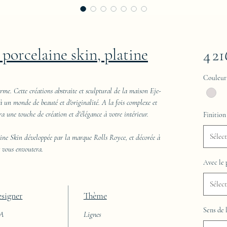
 porcelaine skin, platine
4 2
Couleur
rme. Cette créations abstraite et sculptural de la maison Eje-
 à un monde de beauté et d'originalité. A la fois complexe et
era une touche de création et d'élégance à votre intérieur.
Finition
Sélec
aine Skin développée par la marque Rolls Royce, et décorée à
t vous envoutera.
Avec le 
Sélec
signer
Thème
Sens de 
AA
Lignes