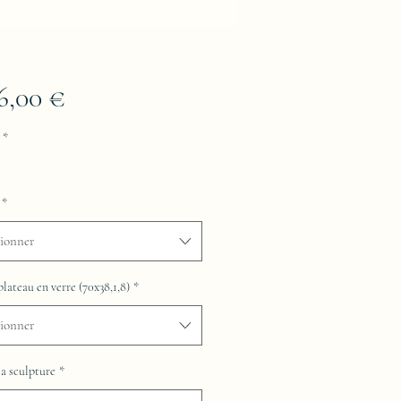
Prix
16,00 €
*
*
tionner
plateau en verre (70x38,1,8)
*
tionner
la sculpture
*