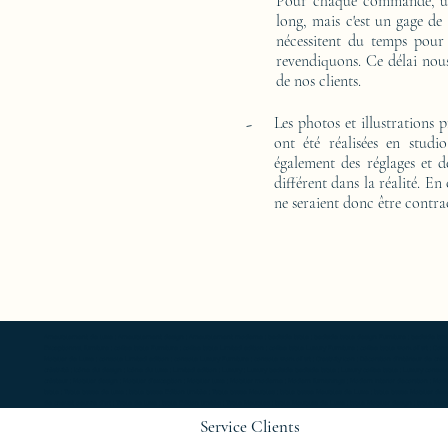
Pour chaque commande, un 
long, mais c'est un gage de
nécessitent du temps pour
revendiquons. Ce délai nous
de nos clients.
-
Les photos et illustrations 
ont été réalisées en studi
également des réglages et d
différent dans la réalité. En
ne seraient donc être contra
Ameublement de luxe ; Ameublement design ; Ameublement moderne ; bedside table ; bedside table design Furniture ; bedside table Designer 
Exceptionnal furniture ; coffee table Furniture ; coffee table Limited edition ; coffee table Luxury Furniture ; coffee table work of art ; 
Mobilier de Luxe ; console Limited edition ; console Luxury Furniture ; console work of art ; Creativity icon ; Décoration d’intérieur de créate
créativité ; Icône du design ; Icône du luxe ; Limited edition ; Luxury ; Luxury bedside bedside table ; Luxury coffee table ; Luxury console ;
créateur ; Mobilier design ; Mobilier d'exception ; Mobilier luxe ; Mobilier moderne ; Modern furnishings ; Modern interior decoration ; Mode
table ; Table basse de luxe ; table basse Edition limitée ; Table basse Meubles ; table basse Meubles de Luxe ; table basse Mobilier desi
de chevet oeuvre d'art ; Table de luxe ; table Edition limitée ; Table Meubles ; table Meubles de Luxe ; table Mobilier design ; table Mobilie
Service Clients