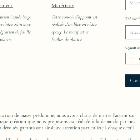
Sélec
ouleur
Matériaux
nition laquée beige
Cette console d'appoint est
Thème
*
rcelaine Skin avec
réalisée d'un bloc en résine
égration de feuille
époxy. Le motif est en
Sélec
 platine
feuilles de platine.
Quantit
Com
ction de masse prédomine, nous avons choisi de mettre l'accent sur
Chaque création que nous proposons est réalisée à la demande par nos
t dévoués, garantissant ainsi une attention particulière à chaque détail.