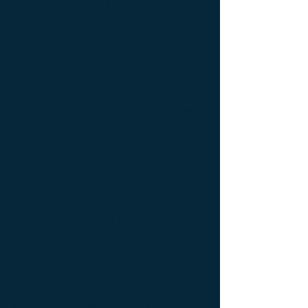
coffee table work of art ; Console
d'appoint Mobilier design ; Console
d'appoint Mobilier d'exception ; Console
de luxe ; console Design Furniture ;
console Designer furniture ; console
Exceptionnal furniture ; Console latérale ;
Console latérale Édition limitée ; Console
latérale Meuble Design ; Console latérale
Mobilier de Luxe ; console Limited edition ;
console Luxury Furniture ; console work of
art ; Creativity icon ; Décoration d’intérieur
de créateur ; Décoration d’intérieur design
; Décoration d’intérieur luxe ; Décoration
d’intérieur moderne ; Design Furniture ;
Design icon ; Designer furnishings ;
Designer furniture ; Designer interior
decoration ; Designer interior furniture ;
Édition limitée ; Exceptionnal furniture ;