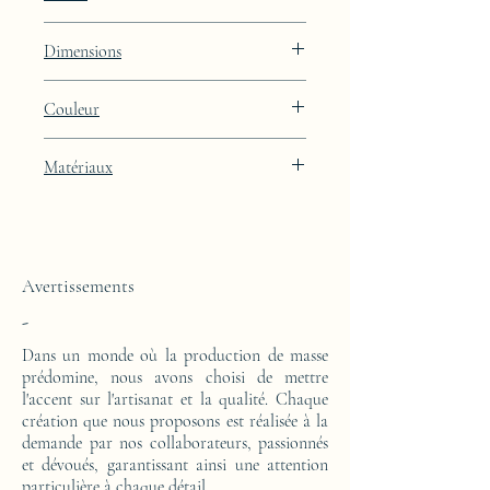
Lignes
Dimensions
Hauteur : 50cm Largeur : 45.5cm
Couleur
Profondeur : 24cm
Finition laquée beige Porcelaine Skin avec
Matériaux
intégration de feuille d'or 24k
Cette console d'appoint est réalisée d'un
bloc en résine époxy. Le motif est en feuille
d'or 24 carats.
Avertissements
-
Dans un monde où la production de masse
prédomine, nous avons choisi de mettre
l'accent sur l'artisanat et la qualité. Chaque
création que nous proposons est réalisée à la
demande par nos collaborateurs, passionnés
et dévoués, garantissant ainsi une attention
particulière à chaque détail.