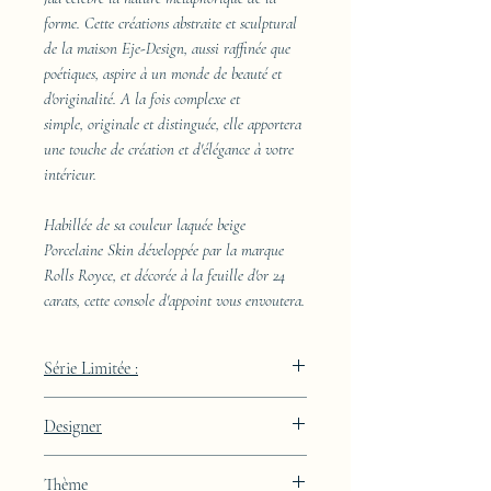
forme. Cette créations abstraite et sculptural
de la maison Eje-Design, aussi raffinée que
poétiques, aspire à un monde de beauté et
d'originalité. A la fois complexe et
simple, originale et distinguée, elle apportera
une touche de création et d'élégance à votre
intérieur.
Habillée de sa couleur laquée beige
Porcelaine Skin développée par la marque
Rolls Royce, et décorée à la feuille d'or 24
carats, cette console d'appoint vous envoutera.
Série Limitée :
289 pièces
Designer
JAA
Thème