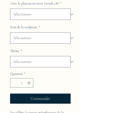
Avec le plateau en verre (70x38,1,8)
*
Sens de la sculpture
*
Thème
*
Quantité
*
Commander
Jaa célèbre la nature métaphorique de la