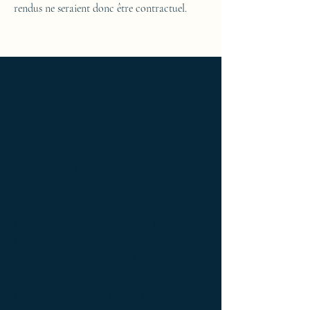
rendus ne seraient donc être contractuel.
Ameublement de luxe ; Ameublement
design ; Ameublement moderne ; bedside
table ; bedside table design Furniture ;
bedside table Designer furniture ; gold ; or
; platine ; kintsugi ; bedside table ;
exceptionnal furniture ; bedside table
Furniture ; bedside table Limited edition ;
bedside table Luxury Furniture ; bedside
table work of art ; coffee table Design
Furniture ; coffee table Designer furniture ;
coffee table Exceptionnal furniture ; coffee
table Furniture ; coffee table Limited
edition ; coffee table Luxury Furniture ;