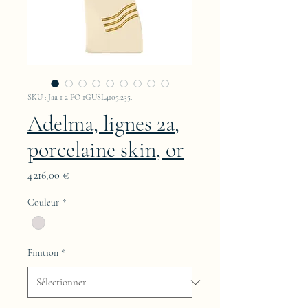
SKU : Jaa 1 2 PO 1GUSL4105.235.
Adelma, lignes 2a,
porcelaine skin, or
Prix
4 216,00 €
Couleur
*
Finition
*