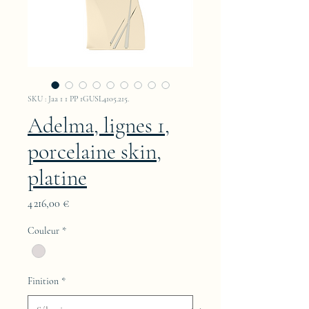
SKU : Jaa 1 1 PP 1GUSL4105.215.
Adelma, lignes 1,
porcelaine skin,
platine
Prix
4 216,00 €
Couleur
*
Finition
*