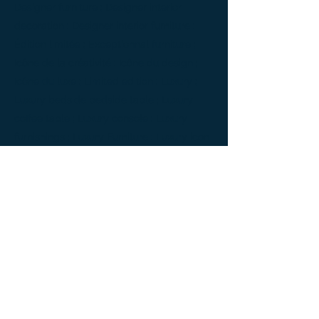
Designer furniture ; Designer interior
decoration ; Designer interior furniture ;
Édition limitée ; Exceptionnal furniture ;
Icône de la créativité ; Icône du design ;
Icône du luxe ; Limited edition ; Luxury ;
Luxury bedside bedside table ; Luxury
coffee table ; Luxury console ; Luxury
furnishings ; Luxury Furniture ; Luxury icon
; Luxury interior decoration ; Luxury interior
furniture ; Luxury table ; Meubles de luxe ;
Meubles Design ; Mobilier d’intérieur de
créateur ; Mobilier d’intérieur design ;
Mobilier d’intérieur luxe ; Mobilier
d’intérieur moderne ; Mobilier de créateur ;
Mobilier design ; Mobilier d'exception ;
Mobilier luxe ; Mobilier moderne ; Modern
furnishings ; Modern interior decoration ;