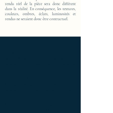
rendu réel de la pièce sera donc différent
dans la réalité. En conséquence, les textures,
couleurs, ombres, éclats, luminosités et
rendus ne seraient donc être contractuel.
Ameublement de luxe ; Ameublement
design ; Ameublement moderne ; bedside
table ; bedside table design Furniture ;
bedside table Designer furniture ; gold ; or
; platine ; kintsugi ; bedside table ;
exceptionnal furniture ; bedside table
Furniture ; bedside table Limited edition ;
bedside table Luxury Furniture ; bedside
table work of art ; coffee table Design
Furniture ; coffee table Designer furniture ;
coffee table Exceptionnal furniture ; coffee