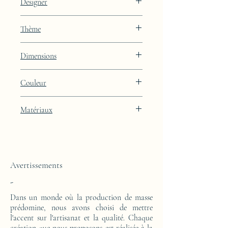
Designer
JAA
Thème
Lignes
Dimensions
Hauteur : 50cm Largeur : 45.5cm
Couleur
Profondeur : 24cm
Finition laquée beige Porcelaine Skin avec
Matériaux
intégration de feuille de platine
Cette console d'appoint est réalisée d'un
bloc en résine époxy. Le motif est en
feuilles de platine.
Avertissements
-
Dans un monde où la production de masse
prédomine, nous avons choisi de mettre
l'accent sur l'artisanat et la qualité. Chaque