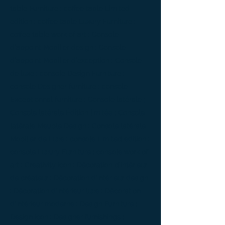
table Furniture ; coffee table Limited
edition ; coffee table Luxury Furniture ;
coffee table work of art ; Console
d'appoint Mobilier design ; Console
d'appoint Mobilier d'exception ; Console
de luxe ; console Design Furniture ;
console Designer furniture ; console
Exceptionnal furniture ; Console latérale ;
Console latérale Édition limitée ; Console
latérale Meuble Design ; Console latérale
Mobilier de Luxe ; console Limited edition ;
console Luxury Furniture ; console work of
art ; Creativity icon ; Décoration d’intérieur
de créateur ; Décoration d’intérieur design
; Décoration d’intérieur luxe ; Décoration
d’intérieur moderne ; Design Furniture ;
Design icon ; Designer furnishings ;