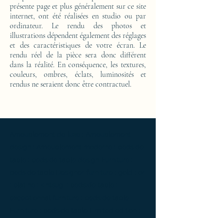
présente page et plus généralement sur ce site
internet, ont été réalisées en studio ou par
ordinateur. Le rendu des photos et
illustrations dépendent également des réglages
et des caractéristiques de votre écran. Le
rendu réel de la pièce sera donc différent
dans la réalité. En conséquence, les textures,
couleurs, ombres, éclats, luminosités et
rendus ne seraient donc être contractuel.
Ameublement de luxe ; Ameublement
design ; Ameublement moderne ; bedside
table ; bedside table design Furniture ;
bedside table Designer furniture ; gold ; or
; platine ; kintsugi ; bedside table ;
exceptionnal furniture ; bedside table
Furniture ; bedside table Limited edition ;