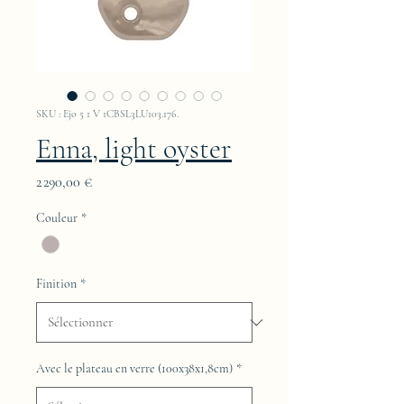
SKU : Ejo 5 1 V 1CBSL3LU103.176.
Enna, light oyster
Prix
2 290,00 €
Couleur
*
Finition
*
Avec le plateau en verre (100x38x1,8cm)
*