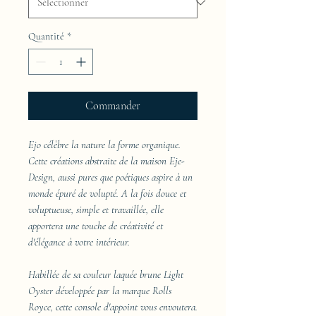
Quantité
*
Commander
Ejo célèbre la nature la forme organique.
Cette créations abstraite de la maison Eje-
Design, aussi pures que poétiques aspire à un
monde épuré de volupté. A la fois douce et
voluptueuse, simple et travaillée, elle
apportera une touche de créativité et
d'élégance à votre intérieur.
Habillée de sa couleur laquée brune Light
Oyster développée par la marque Rolls
Royce, cette console d'appoint vous envoutera.