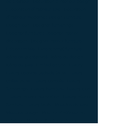
de créateur ; Décoration d’intérieur design
; Décoration d’intérieur luxe ; Décoration
d’intérieur moderne ; Design Furniture ;
Design icon ; Designer furnishings ;
Designer furniture ; Designer interior
decoration ; Designer interior furniture ;
Édition limitée ; Exceptionnal furniture ;
Icône de la créativité ; Icône du design ;
Icône du luxe ; Limited edition ; Luxury ;
Luxury bedside bedside table ; Luxury
coffee table ; Luxury console ; Luxury
furnishings ; Luxury Furniture ; Luxury icon
; Luxury interior decoration ; Luxury interior
furniture ; Luxury table ; Meubles de luxe ;
Meubles Design ; Mobilier d’intérieur de
créateur ; Mobilier d’intérieur design ;
Mobilier d’intérieur luxe ; Mobilier
d’intérieur moderne ; Mobilier de créateur ;