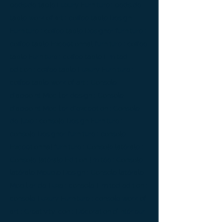
bedside table Luxury Furniture ; bedside
table work of art ; coffee table Design
Furniture ; coffee table Designer furniture ;
coffee table Exceptionnal furniture ; coffee
table Furniture ; coffee table Limited
edition ; coffee table Luxury Furniture ;
coffee table work of art ; Console
d'appoint Mobilier design ; Console
d'appoint Mobilier d'exception ; Console
de luxe ; console Design Furniture ;
console Designer furniture ; console
Exceptionnal furniture ; Console latérale ;
Console latérale Édition limitée ; Console
latérale Meuble Design ; Console latérale
Mobilier de Luxe ; console Limited edition ;
console Luxury Furniture ; console work of
art ; Creativity icon ; Décoration d’intérieur