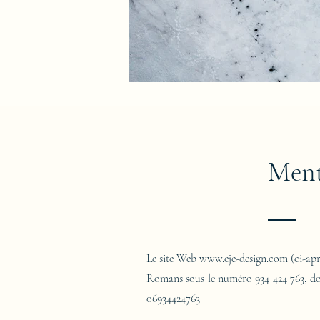
Ment
Le site Web
www.eje-design.com
(ci-apr
Romans sous le numéro 934 424 763, do
06934424763